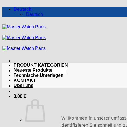
Zum
Deutsch
Inhalt
Deutsch
springen
PRODUKT KATEGORIEN
Suchen
Neueste Produkte
nach:
Technische Unterlagen
KONTAKT
Über uns
0,00
€
Willkommen in unserer umfass
Identifizieren Sie schnell und 