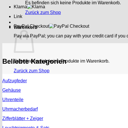
Es befinden sich keine Produkte im Warenkorb.
Klarna
Zurück zum Shop
Link
PayPal Checkout
Warenkorb
Pay via PayPal; you can pay with your credit card if you
Beliebte Kategorien
Es befinden sich keine Produkte im Warenkorb.
Zurück zum Shop
Aufzugfeder
Gehäuse
Uhrenteile
Uhrmacherbedarf
Zifferblätter + Zeiger
Leuchtpigmente & Sets