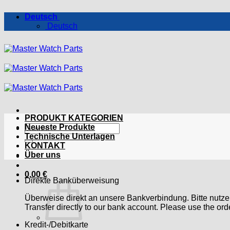
Zum
Deutsch
Inhalt
Deutsch
springen
PRODUKT KATEGORIEN
Suchen
Neueste Produkte
nach:
Technische Unterlagen
KONTAKT
Über uns
0,00
€
Direkte Banküberweisung
Überweise direkt an unsere Bankverbindung. Bitte nutz
Transfer directly to our bank account. Please use the or
Kredit-/Debitkarte