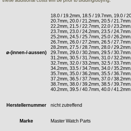
these additional costs will be prior to bidding/buying.
ISA
Jean Brun
18.0 / 19.2mm, 18.5 / 19.7mm, 19.0 / 2
Junghans
20.7mm, 20.0 / 21.2mm, 20.5 / 21.7mm,
Kasper
22.2mm, 21.5 / 22.7mm, 22.0 / 23.2mm,
KF Grana
23.7mm, 23.0 / 24.2mm, 23.5 / 24.7mm,
25.2mm, 24.5 / 25.7mm, 25.0 / 26.2mm,
Kaiser
26.7mm, 26.0 / 27.2mm, 26.5 / 27.7mm,
Kienzle
28.2mm, 27.5 / 28.7mm, 28.0 / 29.2mm,
Lanco
⌀-(innen-/-aussen)
29.7mm, 29.0 / 30.2mm, 29.5 / 30.7mm,
31.2mm, 30.5 / 31.7mm, 31.0 / 32.2mm,
Lorsa
32.7mm, 32.0 / 33.2mm, 32.5 / 33.7mm,
MSR
34.2mm, 33.5 / 34.7mm, 34.0 / 35.2mm,
MST Roamer
35.7mm, 35.0 / 36.2mm, 35.5 / 36.7mm,
37.2mm, 36.5 / 37.7mm, 37.0 / 38.2mm,
ORC
38.7mm, 38.0 / 39.2mm, 38.5 / 39.7mm,
Osco
40.2mm, 39.5 / 40.7mm, 40.0 / 41.2mm
Otero
Peseux
Herstellernummer
nicht zutreffend
PUW
RL „Ronda"
Marke
Master Watch Parts
ST "Standard "
Tissot