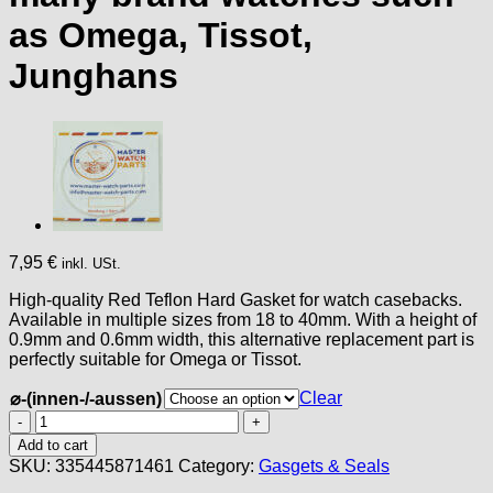
as Omega, Tissot,
Junghans
7,95
€
inkl. USt.
High-quality Red Teflon Hard Gasket for watch casebacks.
Available in multiple sizes from 18 to 40mm. With a height of
0.9mm and 0.6mm width, this alternative replacement part is
perfectly suitable for Omega or Tissot.
Clear
⌀-(innen-/-aussen)
Red
Teflon
Add to cart
Hard
SKU:
335445871461
Category:
Gasgets & Seals
Gasket