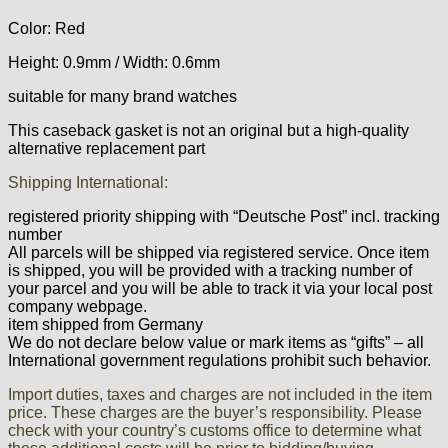
Emes
Color: Red
ESA - ETA
Height: 0.9mm / Width: 0.6mm
EUW
F "Felsa"
suitable for many brand watches
Favor
This caseback gasket is not an original but a high-quality
FE "France Ebauches"
alternative replacement part
FEF
Shipping International:
FHF
FB „Förster"
registered priority shipping with “Deutsche Post” incl. tracking
number
GUB "Glashütter Uhrenbetrieb"
All parcels will be shipped via registered service. Once item
GUBA
is shipped, you will be provided with a tracking number of
HB "Hermann Becker"
your parcel and you will be able to track it via your local post
company webpage.
Helvetia
item shipped from Germany
Heuer
We do not declare below value or mark items as “gifts” – all
HF Bauer
International government regulations prohibit such behavior.
HPP „Henzi & Pfaff"
Import duties, taxes and charges are not included in the item
Index
price. These charges are the buyer’s responsibility. Please
Intese
check with your country’s customs office to determine what