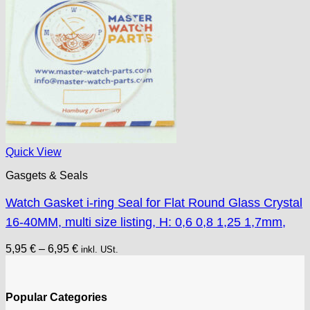
Quick View
Gasgets & Seals
Watch Gasket i-ring Seal for Flat Round Glass Crystal
16-40MM, multi size listing, H: 0,6 0,8 1,25 1,7mm,
5,95
€
–
6,95
€
inkl. USt.
Popular Categories