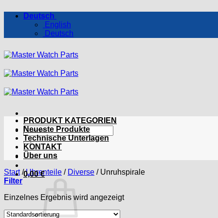
Zum
Deutsch
Inhalt
English
springen
Deutsch
PRODUKT KATEGORIEN
Suchen
Neueste Produkte
nach:
Technische Unterlagen
KONTAKT
Über uns
Start
/
Uhrenteile
/
Diverse
/
Unruhspirale
0,00
€
Filter
Einzelnes Ergebnis wird angezeigt