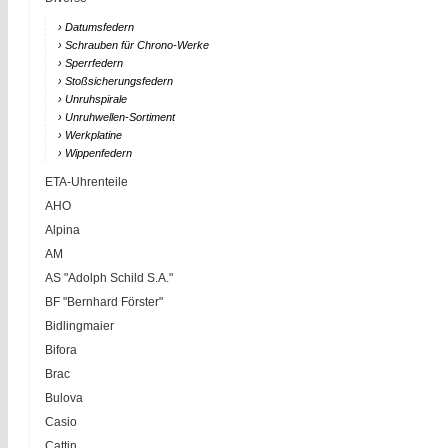
Mineralgläser
Nach Abmessungen
20mm
› Datumsfedern
Saphirgläser
Uhrketten
22mm
› Schrauben für Chrono-Werke
IWC Saphirgläser
Zeiger & Zubehör
› Sperrfedern
Omega Saphirgläser
› Stoßsicherungsfedern
› Unruhspirale
Panerai Saphirgläser
› Unruhwellen-Sortiment
Rolex Saphirgläser
› Werkplatine
Tudor Saphirgläser
› Wippenfedern
Taschenuhrengläser
ETA-Uhrenteile
AHO
Alpina
AM
AS "Adolph Schild S.A."
BF "Bernhard Förster"
Bidlingmaier
Bifora
Brac
Bulova
Casio
Cattin