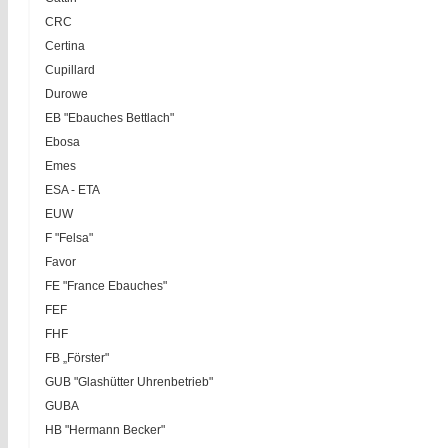
CRC
Certina
Cupillard
Durowe
EB "Ebauches Bettlach"
Ebosa
Emes
ESA - ETA
EUW
F "Felsa"
Favor
FE "France Ebauches"
FEF
FHF
FB „Förster"
GUB "Glashütter Uhrenbetrieb"
GUBA
HB "Hermann Becker"