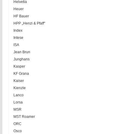
Helvetia
Heuer
HF Bauer
HPP „Henzi & Pfaff"
Index
Intese
ISA
Jean Brun
Junghans
Kasper
KF Grana
Kaiser
Kienzle
Lanco
Lorsa
MSR
MST Roamer
ORC
Osco