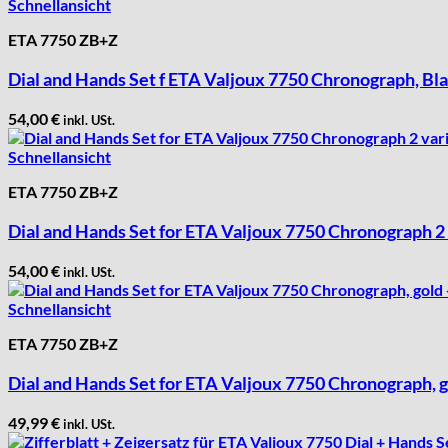
Schnellansicht
Ebosa
ETA 7750 ZB+Z
Emes
ESA - ETA
Dial and Hands Set f ETA Valjoux 7750 Chronograph, Bla
EUW
54,00
€
inkl. USt.
F "Felsa"
Favor
Schnellansicht
FE "France Ebauches"
ETA 7750 ZB+Z
FEF
FHF
Dial and Hands Set for ETA Valjoux 7750 Chronograph 2
FB „Förster"
54,00
€
GUB "Glashütter Uhrenbetrieb"
inkl. USt.
GUBA
Schnellansicht
HB "Hermann Becker"
ETA 7750 ZB+Z
Helvetia
Heuer
Dial and Hands Set for ETA Valjoux 7750 Chronograph, 
HF Bauer
49,99
€
HPP „Henzi & Pfaff"
inkl. USt.
Index