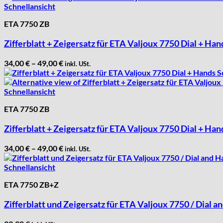
Schnellansicht
Intese
ETA 7750 ZB
ISA
Jean Brun
Zifferblatt + Zeigersatz für ETA Valjoux 7750 Dial + Ha
Junghans
Kasper
34,00
€
–
49,00
€
inkl. USt.
KF Grana
Kaiser
Schnellansicht
Kienzle
ETA 7750 ZB
Lanco
Lorsa
Zifferblatt + Zeigersatz für ETA Valjoux 7750 Dial + H
MSR
34,00
€
–
49,00
€
MST Roamer
inkl. USt.
ORC
Schnellansicht
Osco
ETA 7750 ZB+Z
Otero
Peseux
Zifferblatt und Zeigersatz für ETA Valjoux 7750 / Dial 
PUW