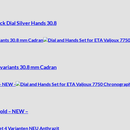
ck Dial Silver Hands 30.8
 variants 30.8 mm Cadran
gold – NEW –