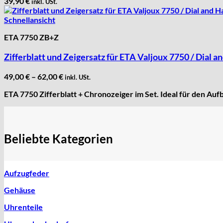
39,90
€
RL „Ronda"
inkl. USt.
ST "Standard "
Schnellansicht
Tissot
ETA 7750 ZB+Z
Unitas
Zifferblatt und Zeigersatz für ETA Valjoux 7750 / Dia
49,00
€
–
62,00
€
inkl. USt.
ETA 7750 Zifferblatt + Chronozeiger im Set. Ideal für den Au
Beliebte Kategorien
Aufzugfeder
Gehäuse
Uhrenteile