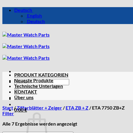
Zum
Deutsch
Inhalt
English
springen
Deutsch
PRODUKT KATEGORIEN
Neueste Produkte
Suchen
Technische Unterlagen
nach:
KONTAKT
Über uns
Start
/
Zifferblätter + Zeiger
/
ETA ZB + Z
/
ETA 7750 ZB+Z
0,00
€
Filter
Alle 7 Ergebnisse werden angezeigt