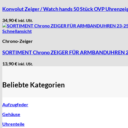
Intese
Konvolut Zeiger / Watch hands 50 Stück OVP Uhrenzei
ISA
34,90
€
inkl. USt.
Jean Brun
Junghans
Schnellansicht
Kasper
Chrono-Zeiger
KF Grana
Kaiser
SORTIMENT Chrono ZEIGER FÜR ARMBANDUHREN 23
Kienzle
13,90
€
Lanco
inkl. USt.
Lorsa
MSR
Beliebte Kategorien
MST Roamer
ORC
Osco
Aufzugfeder
Otero
Gehäuse
Peseux
PUW
Uhrenteile