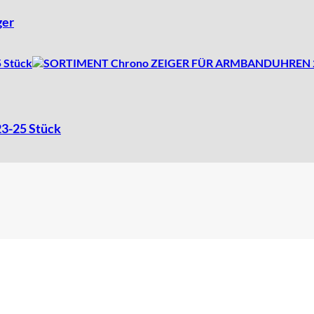
ger
-25 Stück