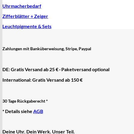
RL „Ronda"
Uhrmacherbedarf
ST "Standard "
Tissot
Zifferblätter + Zeiger
Unitas
Leuchtpigmente & Sets
Zahlungen mit Banküberweisung, Stripe, Paypal
DE: Gratis Versand ab 25 € · Paketversand optional
International: Gratis Versand ab 150 €
30 Tage Rückgaberecht *
* Details siehe
AGB
Deine Uhr. Dein Werk. Unser Teil.