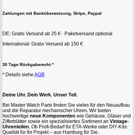
Lorsa
MSR
Zahlungen mit Banküberweisung, Stripe, Paypal
MST Roamer
ORC
Osco
DE: Gratis Versand ab 25 € · Paketversand optional
Otero
International: Gratis Versand ab 150 €
Peseux
PUW
RL „Ronda"
30 Tage Rückgaberecht *
ST "Standard "
* Details siehe
AGB
Tissot
Unitas
Deine Uhr. Dein Werk. Unser Teil.
Bei Master Watch Parts finden Sie vieles für den Neuaufbau
und die Reparatur mechanischer Uhren. Wir bieten
hochwertige
neue Komponenten
wie Gehäuse, Gläser und
Zifferblätter sowie ein spezialisiertes Sortiment an
Vintage-
Uhrenteilen
. Ob Profi-Bedarf für ETA-Werke oder DIY-Kits:
Qualität für Ihr Projekt – aus Hamburg für Sie.