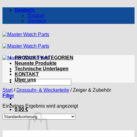
Zum
Deutsch
Inhalt
English
springen
Deutsch
PRODUKT KATEGORIEN
Neueste Produkte
Technische Unterlagen
KONTAKT
Über uns
Suchen
nach:
Start
/
Grossuhr- & Weckerteile
/
Zeiger & Zubehör
Filter
Einzelnes Ergebnis wird angezeigt
0,00
€