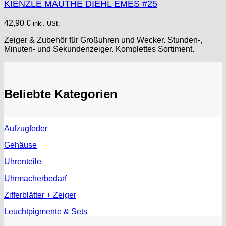
FHF
KIENZLE MAUTHE DIEHL EMES #25
FB „Förster"
42,90
€
inkl. USt.
GUB "Glashütter Uhrenbetrieb"
GUBA
Zeiger & Zubehör für Großuhren und Wecker. Stunden-,
Minuten- und Sekundenzeiger. Komplettes Sortiment.
HB "Hermann Becker"
Helvetia
Heuer
HF Bauer
Beliebte Kategorien
HPP „Henzi & Pfaff"
Index
Intese
Aufzugfeder
ISA
Gehäuse
Jean Brun
Junghans
Uhrenteile
Kasper
Uhrmacherbedarf
KF Grana
Zifferblätter + Zeiger
Kaiser
Kienzle
Leuchtpigmente & Sets
Lanco