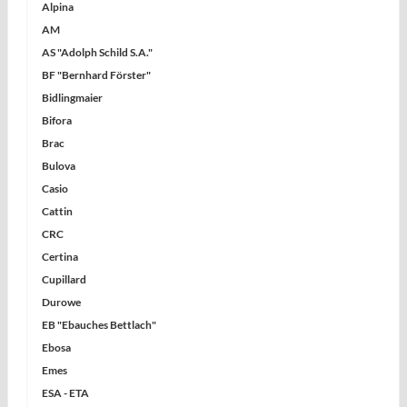
Alpina
› Stoßsicherungsfedern
Omega Saphirgläser
› Unruhspirale
AM
Panerai Saphirgläser
› Unruhwellen-Sortiment
AS "Adolph Schild S.A."
Rolex Saphirgläser
› Werkplatine
BF "Bernhard Förster"
Tudor Saphirgläser
› Wippenfedern
Bidlingmaier
Taschenuhrengläser
Bifora
Brac
Bulova
Casio
Cattin
CRC
Certina
Cupillard
Durowe
EB "Ebauches Bettlach"
Ebosa
Emes
ESA - ETA