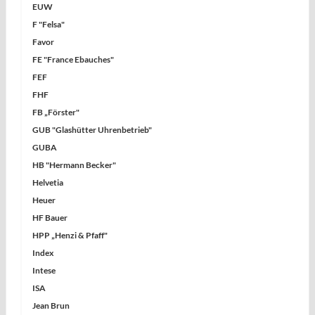
EUW
F "Felsa"
Favor
FE "France Ebauches"
FEF
FHF
FB „Förster"
GUB "Glashütter Uhrenbetrieb"
GUBA
HB "Hermann Becker"
Helvetia
Heuer
HF Bauer
HPP „Henzi & Pfaff"
Index
Intese
ISA
Jean Brun