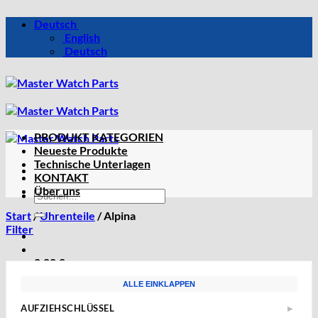
Zum
Deutsch
Inhalt
English
springen
Deutsch
PRODUKT KATEGORIEN
Neueste Produkte
Technische Unterlagen
KONTAKT
Über uns
Suchen
nach:
Start
/
Uhrenteile
/
Alpina
Filter
0,00
€
ALLE EINKLAPPEN
AUFZIEHSCHLÜSSEL
▶