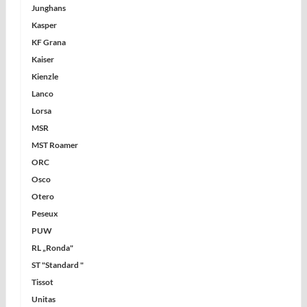
Junghans
Kasper
KF Grana
Kaiser
Kienzle
Lanco
Lorsa
MSR
MST Roamer
ORC
Osco
Otero
Peseux
PUW
RL „Ronda"
ST "Standard "
Tissot
Unitas