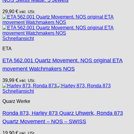
NOS Swiss Made. 5 Jewels
ESA - ETA
EUW
29,90
€
inkl. USt.
F "Felsa"
Favor
FE "France Ebauches"
FEF
Schnellansicht
FHF
ETA
FB „Förster"
GUB "Glashütter Uhrenbetrieb"
ETA 562.001 Quartz Movement. NOS original ETA
GUBA
movement Watchmakers NOS
HB "Hermann Becker"
Helvetia
39,99
€
inkl. USt.
Heuer
Schnellansicht
HF Bauer
Quarz Werke
HPP „Henzi & Pfaff"
Index
Ronda 873, Harley 873 Quarz Uhwerk, Ronda 873
Intese
Quartz Movement – NOS – SWISS
ISA
Jean Brun
19,90
€
inkl. USt.