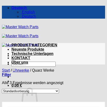
Zum
Deutsch
Inhalt
English
springen
Deutsch
PRODUKT KATEGORIEN
Neueste Produkte
Technische Unterlagen
KONTAKT
Über uns
Suchen
nach:
Start
/
Uhrwerke
/
Quarz Werke
Filter
Alle 3 Ergebnisse werden angezeigt
0,00
€