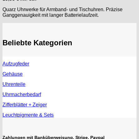
Junghans
Quarz Uhrwerke für Armband- und Tischuhren. Präzise
Kasper
Ganggenauigkeit mit langer Batterielaufzeit.
KF Grana
Kaiser
Kienzle
Lanco
Beliebte Kategorien
Lorsa
MSR
MST Roamer
Aufzugfeder
ORC
Gehäuse
Osco
Uhrenteile
Otero
Peseux
Uhrmacherbedarf
PUW
Zifferblätter + Zeiger
RL „Ronda"
Leuchtpigmente & Sets
ST "Standard "
Tissot
Unitas
Zahlungen mit Banküberweisung, Stripe, Paypal