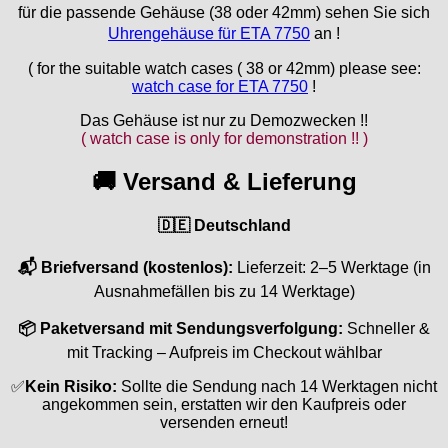
Lorsa
für die passende Gehäuse (38 oder 42mm) sehen Sie sich
MSR
Uhrengehäuse für ETA 7750
an !
MST Roamer
( for the suitable watch cases ( 38 or 42mm) please see:
ORC
watch case for ETA 7750
!
Osco
Das Gehäuse ist nur zu Demozwecken !!
Otero
( watch case is only for demonstration !! )
Peseux
PUW
🚚 Versand & Lieferung
RL „Ronda"
ST "Standard "
🇩🇪 Deutschland
Tissot
📬 Briefversand (kostenlos):
Lieferzeit: 2–5 Werktage (in
Unitas
Ausnahmefällen bis zu 14 Werktage)
📦 Paketversand mit Sendungsverfolgung:
Schneller &
mit Tracking – Aufpreis im Checkout wählbar
✅
Kein Risiko:
Sollte die Sendung nach 14 Werktagen nicht
angekommen sein, erstatten wir den Kaufpreis oder
versenden erneut!