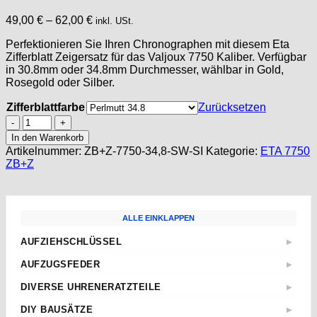
49,00
€
–
62,00
€
inkl. USt.
Perfektionieren Sie Ihren Chronographen mit diesem Eta
Zifferblatt Zeigersatz für das Valjoux 7750 Kaliber. Verfügbar
in 30.8mm oder 34.8mm Durchmesser, wählbar in Gold,
Rosegold oder Silber.
Zifferblattfarbe
Zurücksetzen
Zifferblatt
und
In den Warenkorb
Zeigersatz
Artikelnummer:
ZB+Z-7750-34,8-SW-SI
Kategorie:
ETA 7750
für
ZB+Z
ETA
Valjoux
7750
/
ALLE EINKLAPPEN
Dial
and
AUFZIEHSCHLÜSSEL
▶
Hands
Standard
Set
AUFZUGSFEDER
▶
7750
Sternschlüssel
Nach Abmessungen
CADRAN
DIVERSE UHRENERATZTEILE
▶
Taschenuhren
ETA
Menge
Aufzugwellen
Wecker
DIY BAUSÄTZE
▶
AS