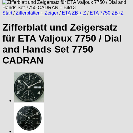
Start
/
Zifferblätter + Zeiger
/
ETA ZB + Z
/
ETA 7750 ZB+Z
Zifferblatt und Zeigersatz
für ETA Valjoux 7750 / Dial
and Hands Set 7750
CADRAN