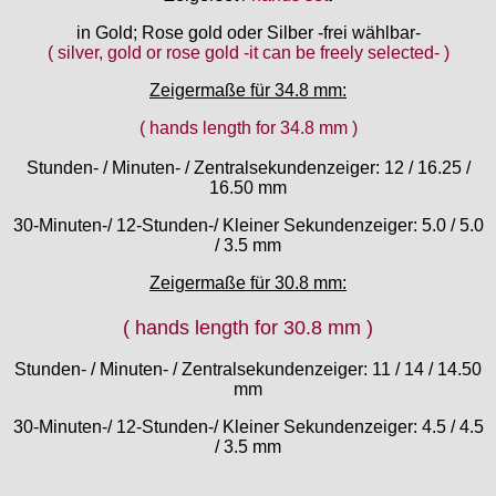
FB „Förster"
in Gold; Rose gold oder Silber -frei wählbar-
GUB "Glashütter Uhrenbetrieb"
( silver, gold or rose gold -it can be freely selected- )
GUBA
Zeigermaße für 34.8 mm:
HB "Hermann Becker"
( hands length for 34.8 mm )
Helvetia
Heuer
Stunden- / Minuten- / Zentralsekundenzeiger: 12 / 16.25 /
HF Bauer
16.50 mm
HPP „Henzi & Pfaff"
30-Minuten-/ 12-Stunden-/ Kleiner Sekundenzeiger: 5.0 / 5.0
Index
/ 3.5 mm
Intese
Zeigermaße für 30.8 mm:
ISA
Jean Brun
( hands length for 30.8 mm )
Junghans
Stunden- / Minuten- / Zentralsekundenzeiger: 11 / 14 / 14.50
Kasper
mm
KF Grana
Kaiser
30-Minuten-/ 12-Stunden-/ Kleiner Sekundenzeiger: 4.5 / 4.5
/ 3.5 mm
Kienzle
Lanco