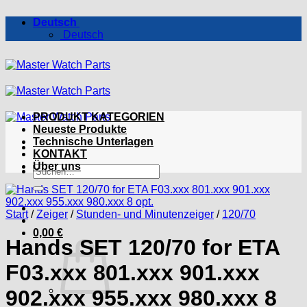
Zum
Deutsch
Inhalt
Deutsch
springen
PRODUKT KATEGORIEN
Neueste Produkte
Technische Unterlagen
KONTAKT
Über uns
Suchen
nach:
Start
/
Zeiger
/
Stunden- und Minutenzeiger
/
120/70
0,00
€
Hands SET 120/70 for ETA
F03.xxx 801.xxx 901.xxx
902.xxx 955.xxx 980.xxx 8