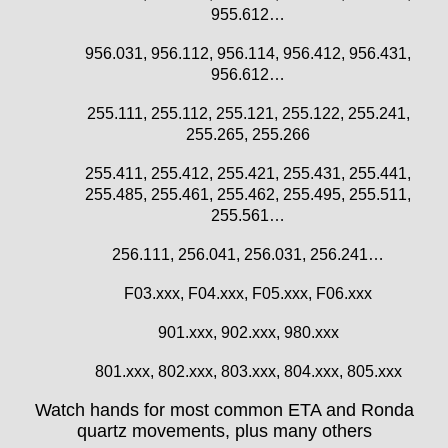
EB "Ebauches Bettlach"
955.612…
Ebosa
956.031, 956.112, 956.114, 956.412, 956.431,
Emes
956.612…
ESA - ETA
EUW
255.111, 255.112, 255.121, 255.122, 255.241,
F "Felsa"
255.265, 255.266
Favor
255.411, 255.412, 255.421, 255.431, 255.441,
FE "France Ebauches"
255.485, 255.461, 255.462, 255.495, 255.511,
FEF
255.561…
FHF
FB „Förster"
256.111, 256.041, 256.031, 256.241…
GUB "Glashütter Uhrenbetrieb"
F03.xxx, F04.xxx, F05.xxx, F06.xxx
GUBA
HB "Hermann Becker"
901.xxx, 902.xxx, 980.xxx
Helvetia
801.xxx, 802.xxx, 803.xxx, 804.xxx, 805.xxx
Heuer
HF Bauer
Watch hands for most common ETA and Ronda
HPP „Henzi & Pfaff"
quartz movements, plus many others
Index