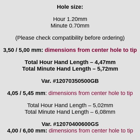
Hole size:
Intese
ISA
Hour 1.20mm
Jean Brun
Minute 0.70mm
Junghans
Kasper
(Please check compatibility before ordering)
KF Grana
3,50 / 5,00 mm
:
dimensions from center hole to tip
Kaiser
Kienzle
Total Hour Hand Length – 4,47mm
Lanco
Total Minute Hand Length – 5,72mm
Lorsa
Var. #12070350500GB
MSR
MST Roamer
4,05 / 5,45 mm
:
dimensions from center hole to tip
ORC
Osco
Total Hour Hand Length – 5,02mm
Total Minute Hand Length – 6,08mm
Otero
Peseux
Var. #12070400600GS
PUW
4,00 / 6,00 mm:
dimensions from center hole to tip
RL „Ronda"