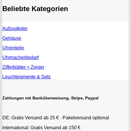
EUW
Beliebte Kategorien
F "Felsa"
Favor
FE "France Ebauches"
Aufzugfeder
FEF
FHF
Gehäuse
FB „Förster"
Uhrenteile
GUB "Glashütter Uhrenbetrieb"
Uhrmacherbedarf
GUBA
HB "Hermann Becker"
Zifferblätter + Zeiger
Helvetia
Leuchtpigmente & Sets
Heuer
HF Bauer
HPP „Henzi & Pfaff"
Zahlungen mit Banküberweisung, Stripe, Paypal
Index
Intese
ISA
DE: Gratis Versand ab 25 € · Paketversand optional
Jean Brun
International: Gratis Versand ab 150 €
Junghans