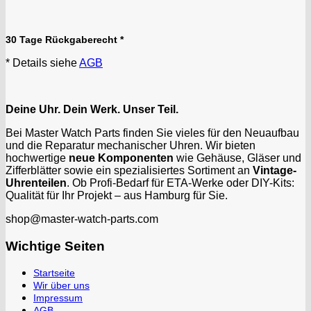
Kasper
KF Grana
30 Tage Rückgaberecht *
Kaiser
Kienzle
* Details siehe
AGB
Lanco
Lorsa
Deine Uhr. Dein Werk. Unser Teil.
MSR
MST Roamer
Bei Master Watch Parts finden Sie vieles für den Neuaufbau
und die Reparatur mechanischer Uhren. Wir bieten
ORC
hochwertige
neue Komponenten
wie Gehäuse, Gläser und
Osco
Zifferblätter sowie ein spezialisiertes Sortiment an
Vintage-
Otero
Uhrenteilen
. Ob Profi-Bedarf für ETA-Werke oder DIY-Kits:
Qualität für Ihr Projekt – aus Hamburg für Sie.
Peseux
PUW
shop@master-watch-parts.com
RL „Ronda"
Wichtige Seiten
ST "Standard "
Tissot
Startseite
Unitas
Wir über uns
Impressum
AGB