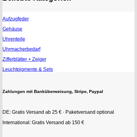
EUW
F "Felsa"
Favor
Aufzugfeder
FE "France Ebauches"
Gehäuse
FEF
Uhrenteile
FHF
FB „Förster"
Uhrmacherbedarf
GUB "Glashütter Uhrenbetrieb"
Zifferblätter + Zeiger
GUBA
HB "Hermann Becker"
Leuchtpigmente & Sets
Helvetia
Heuer
HF Bauer
Zahlungen mit Banküberweisung, Stripe, Paypal
HPP „Henzi & Pfaff"
Index
DE: Gratis Versand ab 25 € · Paketversand optional
Intese
ISA
International: Gratis Versand ab 150 €
Jean Brun
Junghans