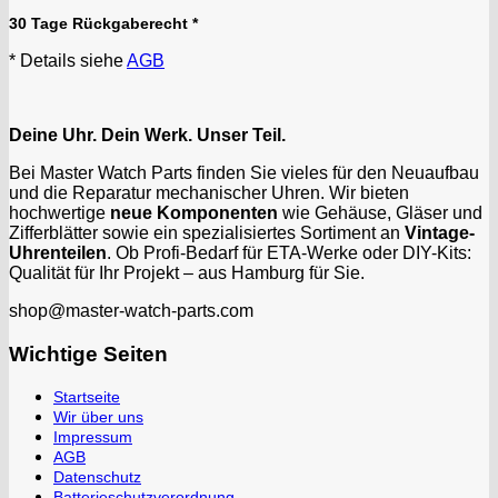
Kasper
30 Tage Rückgaberecht *
KF Grana
* Details siehe
AGB
Kaiser
Kienzle
Lanco
Deine Uhr. Dein Werk. Unser Teil.
Lorsa
Bei Master Watch Parts finden Sie vieles für den Neuaufbau
MSR
und die Reparatur mechanischer Uhren. Wir bieten
MST Roamer
hochwertige
neue Komponenten
wie Gehäuse, Gläser und
Zifferblätter sowie ein spezialisiertes Sortiment an
Vintage-
ORC
Uhrenteilen
. Ob Profi-Bedarf für ETA-Werke oder DIY-Kits:
Osco
Qualität für Ihr Projekt – aus Hamburg für Sie.
Otero
shop@master-watch-parts.com
Peseux
PUW
Wichtige Seiten
RL „Ronda"
ST "Standard "
Startseite
Wir über uns
Tissot
Impressum
Unitas
AGB
Datenschutz
Batterieschutzverordnung