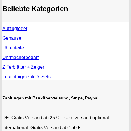
EUW
Beliebte Kategorien
F "Felsa"
Favor
FE "France Ebauches"
Aufzugfeder
FEF
FHF
Gehäuse
FB „Förster"
Uhrenteile
GUB "Glashütter Uhrenbetrieb"
Uhrmacherbedarf
GUBA
HB "Hermann Becker"
Zifferblätter + Zeiger
Helvetia
Leuchtpigmente & Sets
Heuer
HF Bauer
HPP „Henzi & Pfaff"
Zahlungen mit Banküberweisung, Stripe, Paypal
Index
Intese
ISA
DE: Gratis Versand ab 25 € · Paketversand optional
Jean Brun
International: Gratis Versand ab 150 €
Junghans