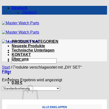
Zum
Deutsch
Inhalt
Deutsch
springen
PRODUKT KATEGORIEN
Neueste Produkte
Technische Unterlagen
KONTAKT
Über uns
Suchen
nach:
Start
/
Produkte verschlagwortet mit „DIY SET“
Filter
Einzelnes Ergebnis wird angezeigt
0,00
€
ALLE EINKLAPPEN