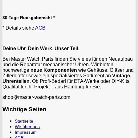
Kasper
KF Grana
30 Tage Rückgaberecht *
Kaiser
Kienzle
* Details siehe
AGB
Lanco
Lorsa
Deine Uhr. Dein Werk. Unser Teil.
MSR
MST Roamer
Bei Master Watch Parts finden Sie vieles für den Neuaufbau
und die Reparatur mechanischer Uhren. Wir bieten
ORC
hochwertige
neue Komponenten
wie Gehäuse, Gläser und
Osco
Zifferblätter sowie ein spezialisiertes Sortiment an
Vintage-
Otero
Uhrenteilen
. Ob Profi-Bedarf für ETA-Werke oder DIY-Kits:
Qualität für Ihr Projekt – aus Hamburg für Sie.
Peseux
PUW
shop@master-watch-parts.com
RL „Ronda"
Wichtige Seiten
ST "Standard "
Tissot
Startseite
Unitas
Wir über uns
Impressum
AGB