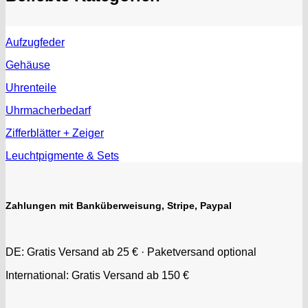
EUW
F "Felsa"
Favor
Aufzugfeder
FE "France Ebauches"
Gehäuse
FEF
Uhrenteile
FHF
FB „Förster"
Uhrmacherbedarf
GUB "Glashütter Uhrenbetrieb"
Zifferblätter + Zeiger
GUBA
HB "Hermann Becker"
Leuchtpigmente & Sets
Helvetia
Heuer
HF Bauer
Zahlungen mit Banküberweisung, Stripe, Paypal
HPP „Henzi & Pfaff"
Index
DE: Gratis Versand ab 25 € · Paketversand optional
Intese
ISA
International: Gratis Versand ab 150 €
Jean Brun
Junghans