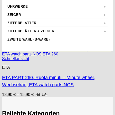
AHO
22mm
Ölblock
› Sperrfedern
IWC Saphirgläser
Kronenaufzieher
Zeiger & Zubehör
Alpina
UHRWERKE
▶
› Stoßsicherungsfedern
Silikonfett
Omega Saphirgläser
Pinzetten
Mechanische Werke
› Unruhspirale
AM
Uhrendichtungen
ZEIGER
▶
Panerai Saphirgläser
Uhrmacherluppen
› Unruhwellen-Sortiment
Quarz Werke
AS "Adolph Schild S.A."
Uhrenöl
ETA 7750 Zeiger
› Werkplatine
Rolex Saphirgläser
Werkhalter
ZIFFERBLÄTTER
▶
BF "Bernhard Förster"
› Wippenfedern
ETA 6497 6498 Zeiger
Tudor Saphirgläser
Zapfenreibahlen
ETA Zifferblätter
▶
Bidlingmaier
ZIFFERBLÄTTER + ZEIGER
▶
Diverse Zeiger
▶
Taschenuhrengläser
Zeigersetzer
› ETA 2824-2 ZB
Durowe
Eta ZB + Zeiger
▶
Bifora
› Chrono-Zeiger
ETA 2824-2 Zeiger
› ETA 2836-2 ZB
ZWEITE WAHL (B-WARE)
▶
Zeigerabheber
Miyota
▶
› ETA 2824-2 ZB+Z
Brac
› Konvolut
› ETA 2892-2 & 805.111 ZB
› 150 90 25
Stunden- und Minutenzeiger
▶
› ETA 2892-2 ZB+Z
› Miyota 1M12
Ronda
› ETA 6497 ZB
Bulova
› 150 90 21
› ETA 6497 ZB+Z
› Miyota 6L85
› 100/50
SEKUNDENZEIGER
› ETA 6498 ZB
▶
Seiko
▶
› 150 90
Casio
› ETA 6498 ZB+Z
› Miyota 6M85 & 6M95
› 100/55
› ETA 7750 ZB
Schnellansicht
› Ø 19
› Seiko VD53B & VD53C
Weitere ZB
› ETA 7750 ZB+Z
› Miyota OS 10
Cattin
› 120/60
› ETA 902.005 ZB
› Ø 20
› Seiko VD54C
› Miyota OS 20 & OS25
› 120/70
› ETA 955.414 ZB
ETA
CRC
› Ø 21
› 150 90
› Ø 25
Certina
ETA PART 260, Ruota minuti – Minute wheel,
Cupillard
Wechselrad, ETA watch parts NOS
Durowe
EB "Ebauches Bettlach"
13,90
€
–
15,90
€
inkl. USt.
Ebosa
Emes
ESA - ETA
Beliebte Kategorien