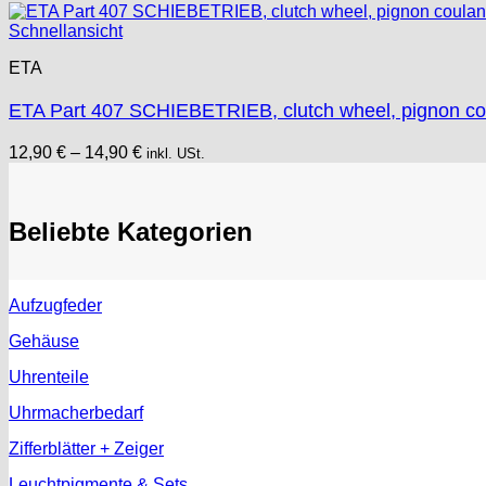
Junghans
Schnellansicht
Kasper
ETA
KF Grana
Kaiser
ETA Part 407 SCHIEBETRIEB, clutch wheel, pignon co
Kienzle
Lanco
12,90
€
–
14,90
€
inkl. USt.
Lorsa
MSR
Beliebte Kategorien
MST Roamer
ORC
Osco
Otero
Aufzugfeder
Peseux
Gehäuse
PUW
Uhrenteile
RL „Ronda"
ST "Standard "
Uhrmacherbedarf
Tissot
Zifferblätter + Zeiger
Unitas
Leuchtpigmente & Sets