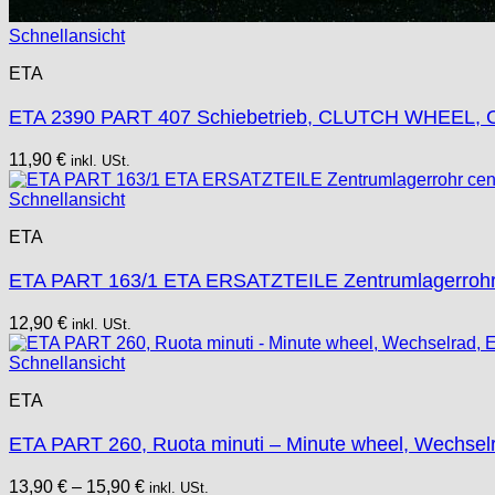
ESA - ETA
Schnellansicht
EUW
F "Felsa"
ETA
Favor
ETA 2390 PART 407 Schiebetrieb, CLUTCH WHEEL, C
FE "France Ebauches"
FEF
11,90
€
inkl. USt.
FHF
FB „Förster"
Schnellansicht
GUB "Glashütter Uhrenbetrieb"
ETA
GUBA
HB "Hermann Becker"
ETA PART 163/1 ETA ERSATZTEILE Zentrumlagerrohr c
Helvetia
12,90
€
inkl. USt.
Heuer
HF Bauer
Schnellansicht
HPP „Henzi & Pfaff"
ETA
Index
Intese
ETA PART 260, Ruota minuti – Minute wheel, Wechsel
ISA
13,90
Jean Brun
€
–
15,90
€
inkl. USt.