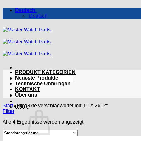
Zum
Deutsch
Inhalt
Deutsch
springen
PRODUKT KATEGORIEN
Suchen
Neueste Produkte
nach:
Technische Unterlagen
KONTAKT
Über uns
Start
/
Produkte verschlagwortet mit „ETA 2612“
0,00
€
Filter
Alle 4 Ergebnisse werden angezeigt