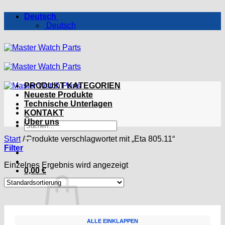
Zum
Deutsch
Inhalt
Deutsch
springen
PRODUKT KATEGORIEN
Neueste Produkte
Technische Unterlagen
KONTAKT
Über uns
Suchen
nach:
Start
/
Produkte verschlagwortet mit „Eta 805.11“
Filter
Einzelnes Ergebnis wird angezeigt
0,00
€
ALLE EINKLAPPEN