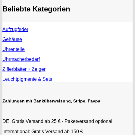
EUW
Beliebte Kategorien
F "Felsa"
Favor
FE "France Ebauches"
Aufzugfeder
FEF
FHF
Gehäuse
FB „Förster"
Uhrenteile
GUB "Glashütter Uhrenbetrieb"
Uhrmacherbedarf
GUBA
HB "Hermann Becker"
Zifferblätter + Zeiger
Helvetia
Leuchtpigmente & Sets
Heuer
HF Bauer
HPP „Henzi & Pfaff"
Zahlungen mit Banküberweisung, Stripe, Paypal
Index
Intese
ISA
DE: Gratis Versand ab 25 € · Paketversand optional
Jean Brun
International: Gratis Versand ab 150 €
Junghans