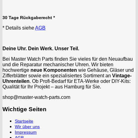
Kasper
KF Grana
30 Tage Rückgaberecht *
Kaiser
Kienzle
* Details siehe
AGB
Lanco
Lorsa
Deine Uhr. Dein Werk. Unser Teil.
MSR
MST Roamer
Bei Master Watch Parts finden Sie vieles für den Neuaufbau
und die Reparatur mechanischer Uhren. Wir bieten
ORC
hochwertige
neue Komponenten
wie Gehäuse, Gläser und
Osco
Zifferblätter sowie ein spezialisiertes Sortiment an
Vintage-
Otero
Uhrenteilen
. Ob Profi-Bedarf für ETA-Werke oder DIY-Kits:
Qualität für Ihr Projekt – aus Hamburg für Sie.
Peseux
PUW
shop@master-watch-parts.com
RL „Ronda"
Wichtige Seiten
ST "Standard "
Tissot
Startseite
Unitas
Wir über uns
Impressum
AGB