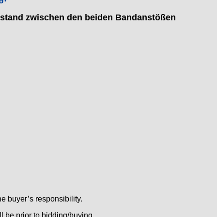
bstand zwischen den beiden Bandanstößen
e buyer’s responsibility.
 be prior to bidding/buying.