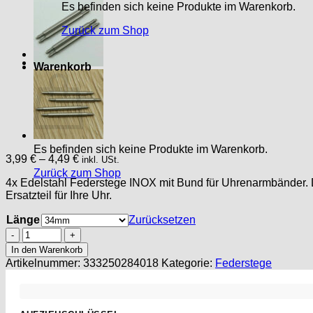
Es befinden sich keine Produkte im Warenkorb.
Zurück zum Shop
Warenkorb
Es befinden sich keine Produkte im Warenkorb.
3,99
€
–
4,49
€
inkl. USt.
Zurück zum Shop
4x Edelstahl Federstege INOX mit Bund für Uhrenarmbänder
Ersatzteil für Ihre Uhr.
Länge
Zurücksetzen
4
Stück
In den Warenkorb
INOX
Artikelnummer:
333250284018
Kategorie:
Federstege
-
Edelstahl
Federstege,
Armbandstege