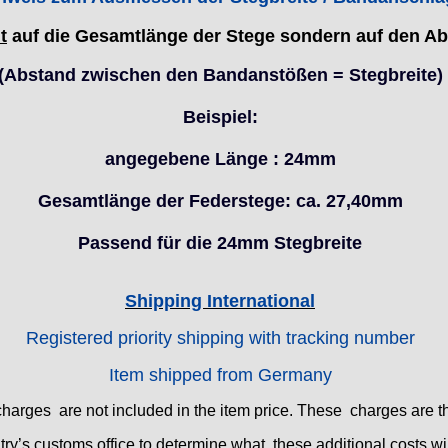
t
auf die Gesamtlänge der Stege sondern auf den A
(Abstand zwischen den Bandanstößen = Stegbreite)
Beispiel:
angegebene Länge : 24mm
Gesamtlänge der Federstege: ca. 27,40mm
Passend für die 24mm Stegbreite
Shipping International
Registered priority shipping with tracking number
Item shipped from Germany
charges are not included in the item price. These charges are th
ry’s customs office to determine what these additional costs will