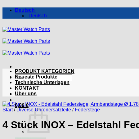
Zum
Deutsch
Inhalt
Deutsch
springen
PRODUKT KATEGORIEN
Suchen
Neueste Produkte
nach:
Technische Unterlagen
KONTAKT
Über uns
0,00
€
Start
/
Diverse Uhrenersatzteile
/
Federstege
4 Stück INOX – Edelstahl F