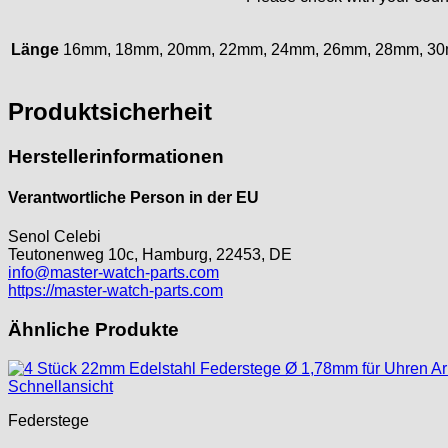
KF Grana
Kaiser
Länge
16mm, 18mm, 20mm, 22mm, 24mm, 26mm, 28mm, 3
Kienzle
Lanco
Produktsicherheit
Lorsa
MSR
Herstellerinformationen
MST Roamer
ORC
Verantwortliche Person in der EU
Osco
Otero
Senol Celebi
Teutonenweg 10c, Hamburg, 22453, DE
Peseux
info@master-watch-parts.com
PUW
https://master-watch-parts.com
RL „Ronda"
Ähnliche Produkte
ST "Standard "
Tissot
Unitas
Schnellansicht
Federstege