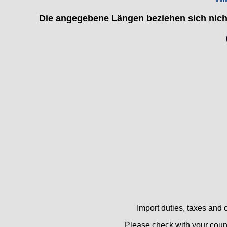
F "Felsa"
Die angegebene Längen beziehen sich
nich
Favor
FE "France Ebauches"
FEF
FHF
FB „Förster"
GUB "Glashütter Uhrenbetrieb"
GUBA
HB "Hermann Becker"
Helvetia
Heuer
HF Bauer
HPP „Henzi & Pfaff"
Index
Intese
ISA
Jean Brun
Import duties, taxes and 
Junghans
Kasper
Please check with your count