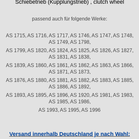
Schiebetrieb (Kupplungstrieb) , clutch wheel
Index
Intese
passend auch für folgende Werke:
ISA
Jean Brun
Junghans
AS 1715, AS 1716, AS 1717, AS 1746, AS 1747, AS 1748,
AS 1749, AS 1798,
Kasper
KF Grana
AS 1799, AS 1820, AS 1824, AS 1825, AS 1826, AS 1827,
AS 1831, AS 1838,
Kaiser
Kienzle
AS 1839, AS 1860, AS 1861, AS 1862, AS 1863, AS 1866,
AS 1871, AS 1873,
Lanco
Lorsa
AS 1876, AS 1880, AS 1881, AS 1882, AS 1883, AS 1885,
AS 1886, AS 1892,
MSR
MST Roamer
AS 1893, AS 1895, AS 1896, AS 1920, AS 1981, AS 1983,
AS 1985, AS 1986,
ORC
Osco
AS 1993, AS 1995, AS 1996
Otero
Peseux
PUW
Versand innerhalb Deutschland je nach Wahl:
RL „Ronda"