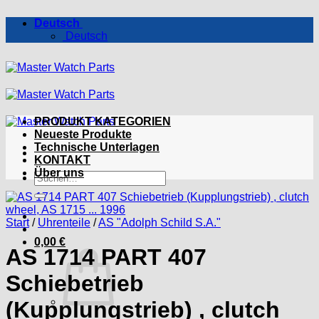
Zum
Deutsch
Inhalt
Deutsch
springen
PRODUKT KATEGORIEN
Neueste Produkte
Technische Unterlagen
KONTAKT
Über uns
Suchen
nach:
Start
/
Uhrenteile
/
AS "Adolph Schild S.A."
0,00
€
AS 1714 PART 407
Schiebetrieb
(Kupplungstrieb) , clutch