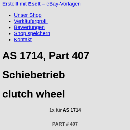
Durowe
Erstellt mit
Eselt
–
eBay-Vorlagen
EB "Ebauches Bettlach"
Unser Shop
Ebosa
Verkäuferprofil
Emes
Bewertungen
ESA - ETA
Shop speichern
EUW
Kontakt
F "Felsa"
Favor
AS 1714, Part 407
FE "France Ebauches"
FEF
Schiebetrieb
FHF
FB „Förster"
GUB "Glashütter Uhrenbetrieb"
clutch wheel
GUBA
HB "Hermann Becker"
Helvetia
1x für
AS 1714
Heuer
HF Bauer
PART # 407
HPP „Henzi & Pfaff"