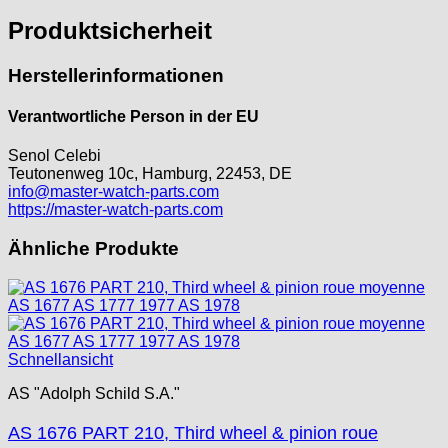
ISA
Produktsicherheit
Jean Brun
Junghans
Herstellerinformationen
Kasper
KF Grana
Verantwortliche Person in der EU
Kaiser
Senol Celebi
Kienzle
Teutonenweg 10c, Hamburg, 22453, DE
Lanco
info@master-watch-parts.com
https://master-watch-parts.com
Lorsa
MSR
Ähnliche Produkte
MST Roamer
ORC
Osco
Otero
Peseux
Schnellansicht
PUW
AS "Adolph Schild S.A."
RL „Ronda"
ST "Standard "
AS 1676 PART 210, Third wheel & pinion roue