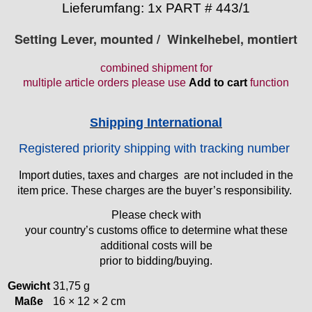
Lieferumfang: 1x PART # 443/1
Ebosa
Emes
Setting Lever, mounted /
Winkelhebel, montiert
ESA - ETA
EUW
combined shipment
for
F "Felsa"
multiple article orders please use
Add to cart
function
Favor
FE "France Ebauches"
Shipping International
FEF
FHF
Registered priority shipping with tracking number
FB „Förster"
GUB "Glashütter Uhrenbetrieb"
Import duties, taxes and charges are not included in the
item price. These charges are the buyer’s responsibility.
GUBA
HB "Hermann Becker"
Please check with
Helvetia
your country’s customs office to determine what these
Heuer
additional costs will be
HF Bauer
prior to bidding/buying.
HPP „Henzi & Pfaff"
Gewicht
31,75 g
Index
Maße
16 × 12 × 2 cm
Intese