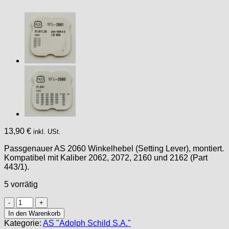
13,90
€
inkl. USt.
Passgenauer AS 2060 Winkelhebel (Setting Lever), montiert.
Kompatibel mit Kaliber 2062, 2072, 2160 und 2162 (Part
443/1).
5 vorrätig
AS
2060
In den Warenkorb
PART
Kategorie:
AS "Adolph Schild S.A."
443