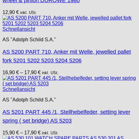
wheel & pinion DUROWE 1980
12,90
€
inkl. USt.
Schnellansicht
AS "Adolph Schild S.A."
AS 5200 PART 710, Anker mit Welle, jewelled pallet
fork 5201 5202 5203 5204 5206
16,90
€
–
17,90
€
inkl. USt.
Schnellansicht
AS "Adolph Schild S.A."
AS 5201 PART 445 /1, Stellhebelfeder, setting lever
spring ( set bridge) AS 5203
15,90
€
–
17,90
€
inkl. USt.