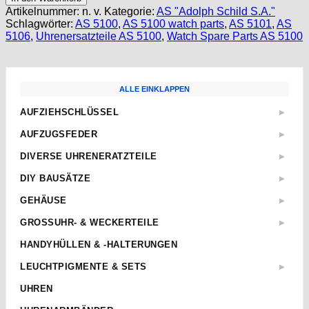
WATCH
Artikelnummer:
n. v.
Kategorie:
AS "Adolph Schild S.A."
PARTS
Schlagwörter:
AS 5100
,
AS 5100 watch parts
,
AS 5101
,
AS
AS
5106
,
Uhrenersatzteile AS 5100
,
Watch Spare Parts AS 5100
5101,
AS
5102,
AS
ALLE EINKLAPPEN
5103
AS
AUFZIEHSCHLÜSSEL
▶
5106
Standard
PART
AUFZUGSFEDER
▶
255
Sternschlüssel
Nach Abmessungen
PART
DIVERSE UHRENERATZTEILE
▶
Taschenuhren
ETA
445
Aufzugwellen
Wecker
DIY BAUSÄTZE
PART
▶
AS
Aufzugwellenverlängerungen
705
Kurbel
ETA 2824-2
JUNGHANS
GEHÄUSE
▶
Federstege
Menge
Weitere
ETA 2836-2
Weckerfeder
ETA
Kronen & Dichtungen
GROSSUHR- & WECKERTEILE
▶
ETA 7750
Automatik Uhrwerke
SEIKO
Weitere
Einpresslager & -futter
ETA 805.112
HANDYHÜLLEN & -HALTERUNGEN
Roskopf Uhren
Tissot
Pendelfedern
TISSOT SIDERAL
Weitere
LEUCHTPIGMENTE & SETS
▶
Richtknöpfe
Superluminova
Spaltscheiben
UHREN
Newlite
Sperrfedern