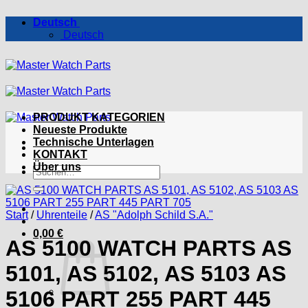
Zum
Deutsch
Inhalt
Deutsch
springen
PRODUKT KATEGORIEN
Neueste Produkte
Technische Unterlagen
KONTAKT
Über uns
Suchen
nach:
Start
/
Uhrenteile
/
AS "Adolph Schild S.A."
0,00
€
AS 5100 WATCH PARTS AS
5101, AS 5102, AS 5103 AS
5106 PART 255 PART 445