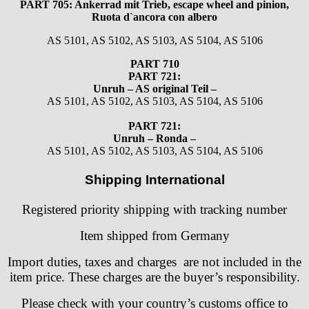
PART 705: Ankerrad mit Trieb, escape wheel and pinion,
HPP „Henzi & Pfaff"
Ruota d`ancora con albero
Index
Intese
AS 5101, AS 5102, AS 5103, AS 5104, AS 5106
ISA
PART 710
Jean Brun
PART 721:
Unruh – AS original Teil –
Junghans
AS 5101, AS 5102, AS 5103, AS 5104, AS 5106
Kasper
KF Grana
PART 721:
Unruh – Ronda –
Kaiser
AS 5101, AS 5102, AS 5103, AS 5104, AS 5106
Kienzle
Lanco
Shipping International
Lorsa
MSR
Registered priority shipping with tracking number
MST Roamer
Item shipped from Germany
ORC
Osco
Import duties, taxes and charges are not included in the
Otero
item price. These charges are the buyer’s responsibility.
Peseux
Please check with your country’s customs office to
PUW