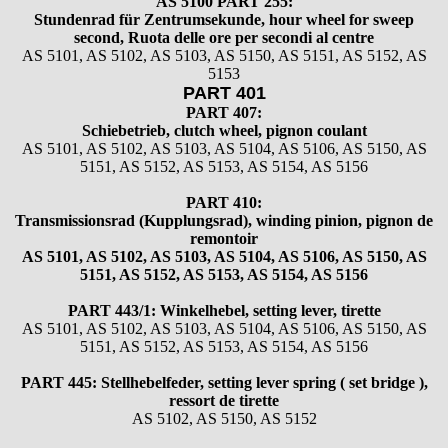
AS 5100 PART 255:
Cupillard
Stundenrad für Zentrumsekunde, hour wheel for sweep
Durowe
second, Ruota delle ore per secondi al centre
EB "Ebauches Bettlach"
AS 5101, AS 5102, AS 5103, AS 5150, AS 5151, AS 5152, AS
5153
Ebosa
PART 401
Emes
PART 407:
ESA - ETA
Schiebetrieb, clutch wheel, pignon coulant
EUW
AS 5101, AS 5102, AS 5103, AS 5104, AS 5106, AS 5150, AS
5151, AS 5152, AS 5153, AS 5154, AS 5156
F "Felsa"
Favor
PART 410:
FE "France Ebauches"
Transmissionsrad (Kupplungsrad), winding pinion, pignon de
remontoir
FEF
AS 5101, AS 5102, AS 5103, AS 5104, AS 5106, AS 5150, AS
FHF
5151, AS 5152, AS 5153, AS 5154, AS 5156
FB „Förster"
PART 443/1: Winkelhebel, setting lever, tirette
GUB "Glashütter Uhrenbetrieb"
AS 5101, AS 5102, AS 5103, AS 5104, AS 5106, AS 5150, AS
GUBA
5151, AS 5152, AS 5153, AS 5154, AS 5156
HB "Hermann Becker"
PART 445: Stellhebelfeder, setting lever spring ( set bridge ),
Helvetia
ressort de tirette
Heuer
AS 5102, AS 5150, AS 5152
HF Bauer