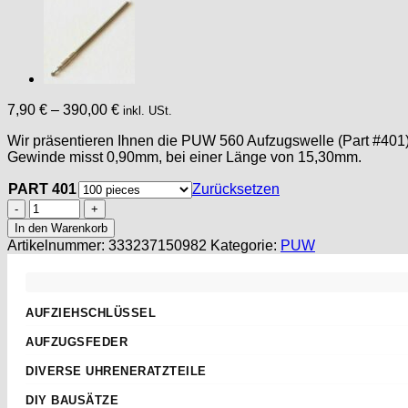
7,90
€
–
390,00
€
inkl. USt.
Wir präsentieren Ihnen die PUW 560 Aufzugswelle (Part #401).
Gewinde misst 0,90mm, bei einer Länge von 15,30mm.
PART 401
Zurücksetzen
Aufzugwelle
PUW
In den Warenkorb
560
Artikelnummer:
333237150982
Kategorie:
PUW
winding
Stem,
tige
remontoir
AUFZIEHSCHLÜSSEL
562
Standard
564
AUFZUGSFEDER
565
Sternschlüssel
Nach Abmessungen
PUW
DIVERSE UHRENERATZTEILE
Taschenuhren
ETA
1560
Aufzugwellen
Wecker
DIY BAUSÄTZE
1562
AS