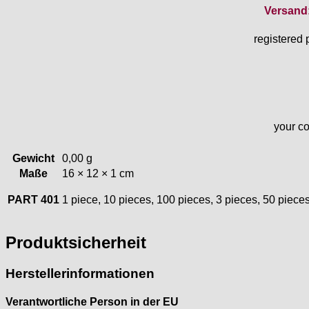
Lorsa
Versand
MSR
MST Roamer
registered 
ORC
Osco
Otero
Peseux
PUW
your co
RL „Ronda"
ST "Standard "
Gewicht
0,00 g
Tissot
Maße
16 × 12 × 1 cm
Unitas
PART 401
1 piece, 10 pieces, 100 pieces, 3 pieces, 50 piece
Produktsicherheit
Herstellerinformationen
Verantwortliche Person in der EU