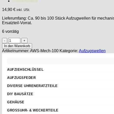
14,90
€
inkl. USt.
Lieferumfang: Ca. 90 bis 100 Stück Aufzugwellen für mechanisc
Ersatzteil-Vorrat.
6 vorrätig
Aufzugwellen
Stellwellen
In den Warenkorb
Sortiment
Artikelnummer:
AWS-Mech-100
Kategorie:
Aufzugswellen
für
mechanische
Uhrwerke
Windingstem
AUFZIEHSCHLÜSSEL
ca.
Standard
90St
AUFZUGSFEDER
Menge
Sternschlüssel
Nach Abmessungen
DIVERSE UHRENERATZTEILE
Taschenuhren
ETA
Aufzugwellen
Wecker
DIY BAUSÄTZE
AS
Aufzugwellenverlängerungen
Kurbel
ETA 2824-2
JUNGHANS
GEHÄUSE
Federstege
Weitere
ETA 2836-2
Weckerfeder
ETA
Kronen & Dichtungen
GROSSUHR- & WECKERTEILE
ETA 7750
Automatik Uhrwerke
SEIKO