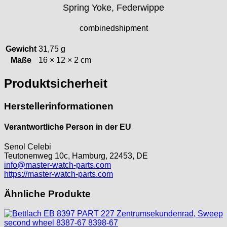
Spring Yoke, Federwippe
ISA
Jean Brun
combinedshipment
Junghans
Kasper
Gewicht
31,75 g
KF Grana
Maße
16 × 12 × 2 cm
Kaiser
Produktsicherheit
Kienzle
Lanco
Herstellerinformationen
Lorsa
MSR
Verantwortliche Person in der EU
MST Roamer
ORC
Senol Celebi
Osco
Teutonenweg 10c, Hamburg, 22453, DE
info@master-watch-parts.com
Otero
https://master-watch-parts.com
Peseux
PUW
Ähnliche Produkte
RL „Ronda"
ST "Standard "