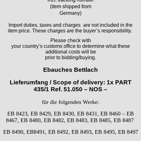
Ebosa
(item shipped from
Emes
Germany)
ESA - ETA
Import duties, taxes and charges are not included in the
EUW
item price. These charges are the buyer’s responsibility.
F "Felsa"
Please check with
Favor
your country’s customs office to determine what these
FE "France Ebauches"
additional costs will be
FEF
prior to bidding/buying.
FHF
Ebauches Bettlach
FB „Förster"
GUB "Glashütter Uhrenbetrieb"
Lieferumfang / Scope of delivery: 1x PART
GUBA
435/1 Ref. 51.050 – NOS –
HB "Hermann Becker"
für die folgenden Werke:
Helvetia
Heuer
EB 8423, EB 8429, EB 8430, EB 8431, EB 8460 – EB
HF Bauer
8467, EB 8480, EB 8482, EB 8483, EB 8485, EB 8487
HPP „Henzi & Pfaff"
EB 8490, EB8491, EB 8492, EB 8493, EB 8495, EB 8497
Index
Intese