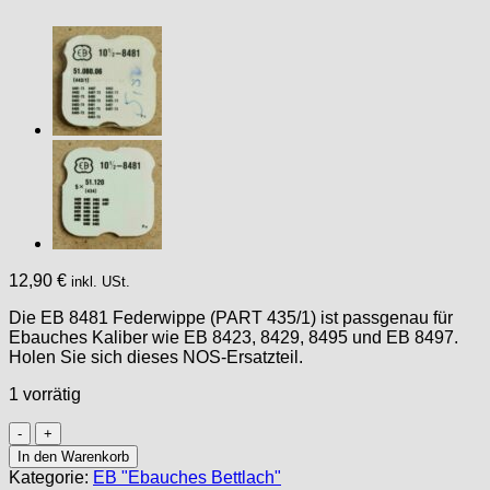
12,90
€
inkl. USt.
Die EB 8481 Federwippe (PART 435/1) ist passgenau für
Ebauches Kaliber wie EB 8423, 8429, 8495 und EB 8497.
Holen Sie sich dieses NOS-Ersatzteil.
1 vorrätig
Bettlach
EB
In den Warenkorb
8481
Kategorie:
EB "Ebauches Bettlach"
PART