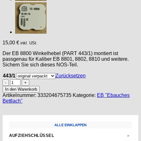
15,00
€
inkl. USt.
Der EB 8800 Winkelhebel (PART 443/1) montiert ist
passgenau für Kaliber EB 8801, 8802, 8810 und weitere.
Sichern Sie sich dieses NOS-Teil.
443/1
Zurücksetzen
Bettlach
EB
In den Warenkorb
8800
Artikelnummer:
333204675735
Kategorie:
EB "Ebauches
PART
Bettlach"
443/1
Winkelhebel,
SETTING
LEVER
ALLE EINKLAPPEN
mounted,
EB
AUFZIEHSCHLÜSSEL
▶
Menge