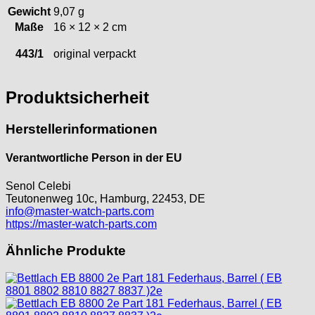
Gewicht
9,07 g
Kaiser
Maße
16 × 12 × 2 cm
Kienzle
Lanco
443/1
original verpackt
Lorsa
MSR
Produktsicherheit
MST Roamer
ORC
Herstellerinformationen
Osco
Otero
Verantwortliche Person in der EU
Peseux
PUW
Senol Celebi
Teutonenweg 10c, Hamburg, 22453, DE
RL „Ronda"
info@master-watch-parts.com
ST "Standard "
https://master-watch-parts.com
Tissot
Ähnliche Produkte
Unitas