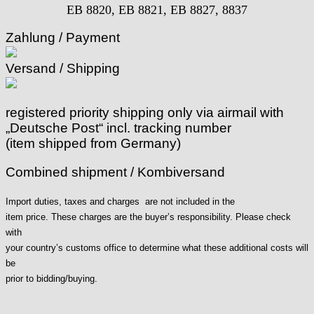
EB 8820,
EB 8821, EB 8827, 8837
Favor
FE "France Ebauches"
Zahlung / Payment
FEF
FHF
Versand / Shipping
FB „Förster"
GUB "Glashütter Uhrenbetrieb"
registered priority shipping only via airmail with
GUBA
„Deutsche Post“ incl. tracking number
HB "Hermann Becker"
(item shipped from Germany)
Helvetia
Heuer
Combined shipment / Kombiversand
HF Bauer
HPP „Henzi & Pfaff"
Import duties, taxes and charges are not included in the
Index
item price. These charges are the buyer’s responsibility. Please check
Intese
with
ISA
your country’s customs office to determine what these additional costs will
Jean Brun
be
Junghans
prior to bidding/buying.
Kasper
KF Grana