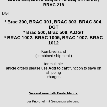
BRAC 218
HF Bauer
HPP „Henzi & Pfaff"
DGT
Index
* Brac 300, BRAC 301, BRAC 303, BRAC 304,
Intese
DGT
ISA
* Brac 500, Brac 508, A.DGT
Jean Brun
* BRAC 1002, BRAC 1005, BRAC 1007, BRAC
Junghans
1012
Kasper
Kombiversand
KF Grana
(combined shipment )
Kaiser
Kienzle
for multiple
article orders please use
Add to cart
function to save on
Lanco
shipping
Lorsa
charges
MSR
MST Roamer
ORC
Versand innerhalb Deutschlands:
Osco
per Prio-Brief mit Sendungsverfolgung
Otero