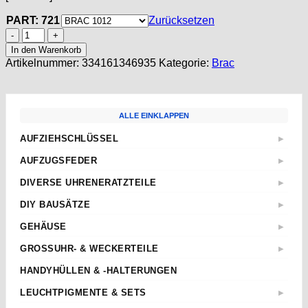
PART: 721
Zurücksetzen
BRAC
180,
In den Warenkorb
Part
Artikelnummer:
334161346935
Kategorie:
Brac
721
UNRUH,
Balance
Complete
ALLE EINKLAPPEN
Wheel
Balancier
AUFZIEHSCHLÜSSEL
▶
Brac
Standard
190
AUFZUGSFEDER
▶
300
Sternschlüssel
Nach Abmessungen
500
DIVERSE UHRENERATZTEILE
▶
Taschenuhren
ETA
1012
Aufzugwellen
Wecker
DIY BAUSÄTZE
Menge
▶
AS
Aufzugwellenverlängerungen
Kurbel
ETA 2824-2
JUNGHANS
GEHÄUSE
▶
Federstege
Weitere
ETA 2836-2
Weckerfeder
ETA
Kronen & Dichtungen
GROSSUHR- & WECKERTEILE
▶
ETA 7750
Automatik Uhrwerke
SEIKO
Weitere
Einpresslager & -futter
ETA 805.112
HANDYHÜLLEN & -HALTERUNGEN
Roskopf Uhren
Tissot
Pendelfedern
TISSOT SIDERAL
Weitere
LEUCHTPIGMENTE & SETS
▶
Richtknöpfe
Superluminova