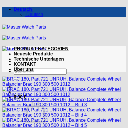
Zum
Deutsch
Inhalt
Deutsch
springen
PRODUKT KATEGORIEN
Neueste Produkte
Technische Unterlagen
KONTAKT
Über uns
Suchen
nach:
0,00
€