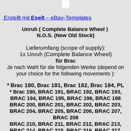
› 150 90
› Ø 25
Certina
Cupillard
Erstellt mit
Eselt
–
eBay-Templates
Durowe
EB "Ebauches Bettlach"
Unruh ( Complete Balance Wheel )
Ebosa
N.O.S. (New Old Stock)
Emes
ESA - ETA
Lieferumfang (scope of supply):
1x Unruh (Complete Balance Wheel)
EUW
für Brac
F "Felsa"
Je nach Wahl für die folgenden Werke (depend on
Favor
your choice for the following movements ):
FE "France Ebauches"
FEF
* Brac 180, Brac 181, Brac 182, Brac 184, PL
FHF
* Brac 190, BRAC 191, BRAC 192, BRAC 193,
FB „Förster"
BRAC 194, BRAC 195, BRAC 196, BRAC 198
GUB "Glashütter Uhrenbetrieb"
BRAC 200,
BRAC 201, BRAC 202, BRAC 203,
GUBA
BRAC 204, BRAC 205, BRAC 206
, BRAC 207,
BRAC 208
HB "Hermann Becker"
BRAC 210,
BRAC 211, BRAC 212, BRAC 213,
Helvetia
BRAC 214, BRAC 215, BRAC 216
, BRAC 217,
Heuer