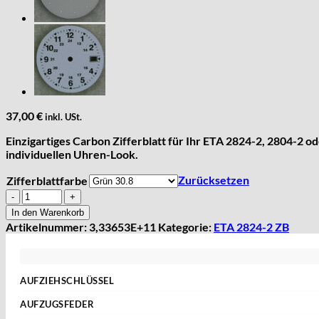
37,00
€
inkl. USt.
Einzigartiges Carbon Zifferblatt für Ihr ETA 2824-2, 2804-2
individuellen Uhren-Look.
Zurücksetzen
Zifferblattfarbe
Carbon
Zifferblatt
In den Warenkorb
für
Artikelnummer:
3,33653E+11
Kategorie:
ETA 2824-2 ZB
2824-
2
2804-
2
AUFZIEHSCHLÜSSEL
2801-
Standard
2
AUFZUGSFEDER
Sternschlüssel
/
Nach Abmessungen