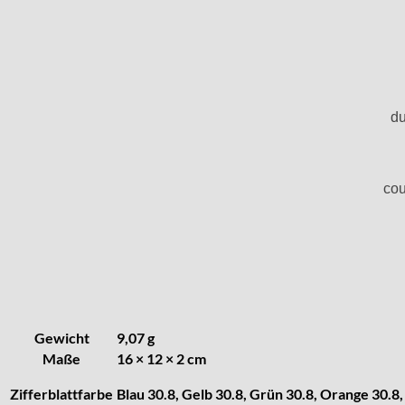
KF Grana
Kaiser
Kienzle
Lanco
Lorsa
du
MSR
MST Roamer
ORC
cou
Osco
Otero
Peseux
PUW
RL „Ronda"
ST "Standard "
Tissot
Gewicht
9,07 g
Unitas
Maße
16 × 12 × 2 cm
Zifferblattfarbe
Blau 30.8, Gelb 30.8, Grün 30.8, Orange 30.8,