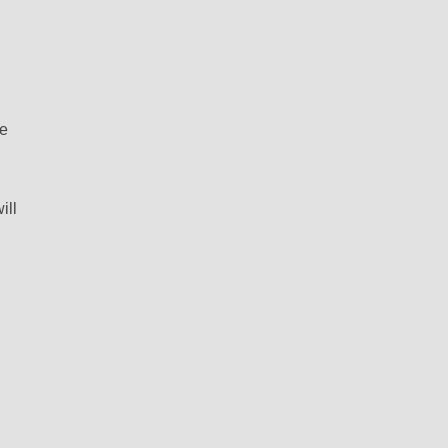
se
ill