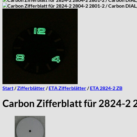
Start
/
Zifferblätter
/
ETA Zifferblätter
/
ETA 2824-2 ZB
Carbon Zifferblatt für 2824-