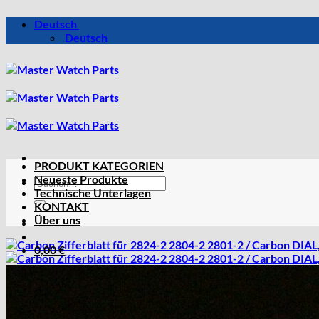
Zum
Deutsch
Inhalt
Deutsch
springen
PRODUKT KATEGORIEN
Neueste Produkte
Suchen
Technische Unterlagen
nach:
KONTAKT
Über uns
0,00
€