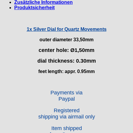
› Miyota 6M85 & 6M95
› 100/55
› ETA 7750 ZB
Zusätzliche Informationen
› Ø 19
› Seiko VD53B & VD53C
Weitere ZB
› ETA 7750 ZB+Z
› Miyota OS 10
Cattin
› 120/60
› ETA 902.005 ZB
Produktsicherheit
› Ø 20
› Seiko VD54C
› Miyota OS 20 & OS25
› 120/70
› ETA 955.414 ZB
CRC
› Ø 21
› 150 90
› Ø 25
Certina
Cupillard
1x Silver Dial for Quartz Movements
Durowe
outer diameter 33,50mm
EB "Ebauches Bettlach"
Ebosa
center hole:
Ø1,50mm
Emes
dial thickness: 0.30mm
ESA - ETA
EUW
feet length: appr. 0.95mm
F "Felsa"
Favor
FE "France Ebauches"
Payments via
Paypal
FEF
FHF
Registered
FB „Förster"
shipping via airmail only
GUB "Glashütter Uhrenbetrieb"
GUBA
Item shipped