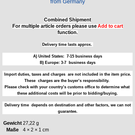
from Germany
HB "Hermann Becker"
Helvetia
Heuer
Combined Shipment
HF Bauer
For multiple article orders please use
Add to cart
HPP „Henzi & Pfaff"
function.
Index
Delivery time lasts approx.
Intese
ISA
A) United States: 7-15 business days
Jean Brun
B) Europe: 3-7 business days
Junghans
Kasper
Import duties, taxes and charges are not included in the item price.
These charges are the buyer’s responsibility.
KF Grana
Please check with your country’s customs office to determine what
Kaiser
these additional costs will be prior to bidding/buying.
Kienzle
Lanco
Delivery time depends on destination and other factors, we can not
Lorsa
guarantee.
MSR
Gewicht
27,22 g
MST Roamer
Maße
4 × 2 × 1 cm
ORC