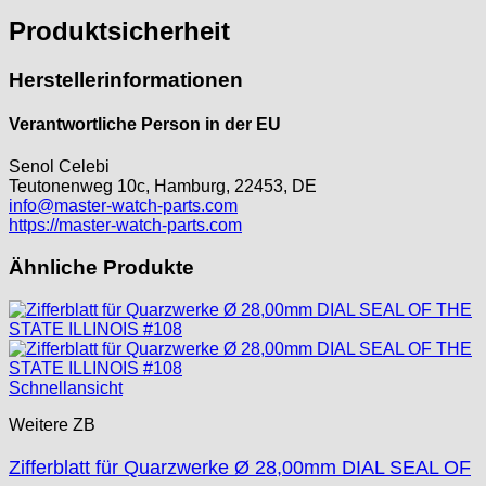
Osco
Produktsicherheit
Otero
Peseux
Herstellerinformationen
PUW
RL „Ronda"
Verantwortliche Person in der EU
ST "Standard "
Senol Celebi
Tissot
Teutonenweg 10c, Hamburg, 22453, DE
Unitas
info@master-watch-parts.com
https://master-watch-parts.com
Ähnliche Produkte
Schnellansicht
Weitere ZB
Zifferblatt für Quarzwerke Ø 28,00mm DIAL SEAL OF