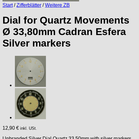
Start
/
Zifferblätter
/
Weitere ZB
Dial for Quartz Movements
Ø 33,80mm Cadran Esfera
Silver markers
12,90
€
inkl. USt.
Unbranded Silver Dial Quartz 33.50mm with silver markers.