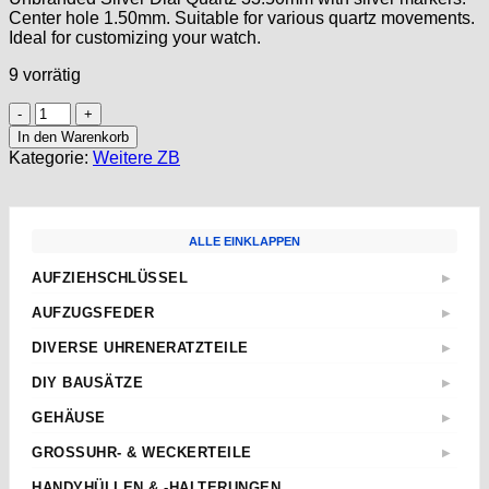
Center hole 1.50mm. Suitable for various quartz movements.
Ideal for customizing your watch.
9 vorrätig
Dial
for
In den Warenkorb
Quartz
Kategorie:
Weitere ZB
Movements
Ø
33,80mm
Cadran
ALLE EINKLAPPEN
Esfera
Silver
AUFZIEHSCHLÜSSEL
▶
markers
Standard
Menge
AUFZUGSFEDER
▶
Sternschlüssel
Nach Abmessungen
DIVERSE UHRENERATZTEILE
▶
Taschenuhren
ETA
Aufzugwellen
Wecker
DIY BAUSÄTZE
▶
AS
Aufzugwellenverlängerungen
Kurbel
ETA 2824-2
JUNGHANS
GEHÄUSE
▶
Federstege
Weitere
ETA 2836-2
Weckerfeder
ETA
Kronen & Dichtungen
GROSSUHR- & WECKERTEILE
▶
ETA 7750
Automatik Uhrwerke
SEIKO
Weitere
Einpresslager & -futter
ETA 805.112
HANDYHÜLLEN & -HALTERUNGEN