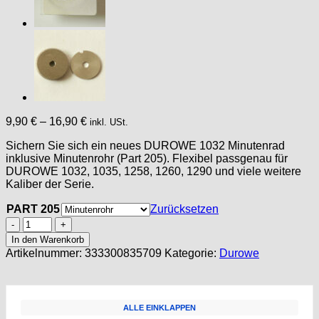
9,90
€
–
16,90
€
inkl. USt.
Sichern Sie sich ein neues DUROWE 1032 Minutenrad
inklusive Minutenrohr (Part 205). Flexibel passgenau für
DUROWE 1032, 1035, 1258, 1260, 1290 und viele weitere
Kaliber der Serie.
PART 205
Zurücksetzen
DUROWE
1032
In den Warenkorb
Part
Artikelnummer:
333300835709
Kategorie:
Durowe
205
CENTRE
WHEEL
and
ALLE EINKLAPPEN
PINION