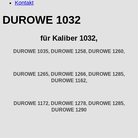
Kontakt
F "Felsa"
Favor
DUROWE 1032
FE "France Ebauches"
FEF
für Kaliber 1032,
FHF
FB „Förster"
DUROWE 1035, DUROWE 1258, DUROWE 1260
,
GUB "Glashütter Uhrenbetrieb"
GUBA
HB "Hermann Becker"
DUROWE 1265, DUROWE 1266, DUROWE 1285,
Helvetia
DUROWE 1162,
Heuer
HF Bauer
HPP „Henzi & Pfaff"
DUROWE 1172, DUROWE 1278, DUROWE 1285,
Index
DUROWE 1290
Intese
ISA
Jean Brun
Junghans