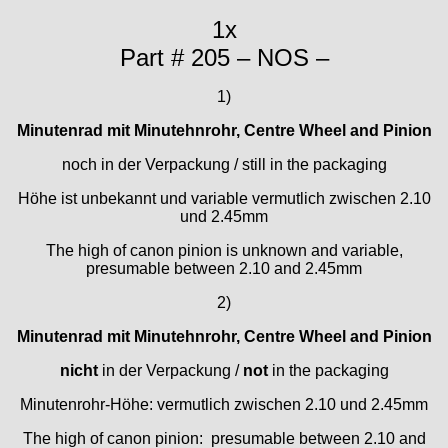
Kasper
1x
KF Grana
Part # 205 – NOS –
Kaiser
Kienzle
1)
Lanco
Lorsa
Minutenrad mit Minutehnrohr, Centre Wheel and Pinion
MSR
noch in der Verpackung / still in the packaging
MST Roamer
Höhe ist unbekannt und variable vermutlich zwischen 2.10
ORC
und 2.45mm
Osco
Otero
The high of canon pinion is unknown and variable,
presumable between 2.10 and 2.45mm
Peseux
PUW
2)
RL „Ronda"
Minutenrad mit Minutehnrohr, Centre Wheel and Pinion
ST "Standard "
Tissot
nicht
in der Verpackung /
not
in the packaging
Unitas
Minutenrohr-Höhe: vermutlich zwischen 2.10 und 2.45mm
The high of canon pinion: presumable between 2.10 and