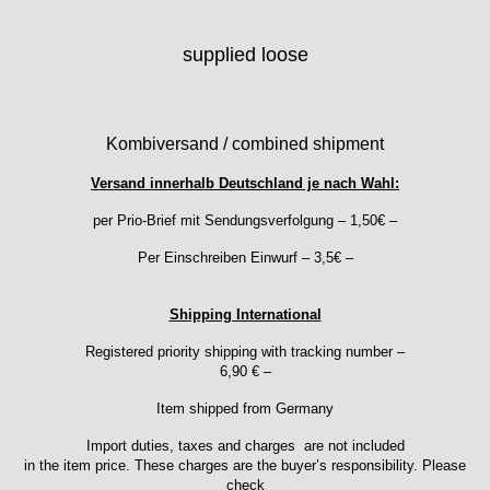
Emes
ESA - ETA
supplied loose
EUW
F "Felsa"
Favor
Kombiversand / combined shipment
FE "France Ebauches"
FEF
Versand innerhalb Deutschland je nach Wahl:
FHF
per Prio-Brief mit Sendungsverfolgung – 1,50€ –
FB „Förster"
Per Einschreiben Einwurf – 3,5€ –
GUB "Glashütter Uhrenbetrieb"
GUBA
HB "Hermann Becker"
Shipping International
Helvetia
Registered priority shipping with tracking number –
Heuer
6,90 € –
HF Bauer
Item shipped from Germany
HPP „Henzi & Pfaff"
Index
Import duties, taxes and charges are not included
in the item price. These charges are the buyer’s responsibility. Please
Intese
check