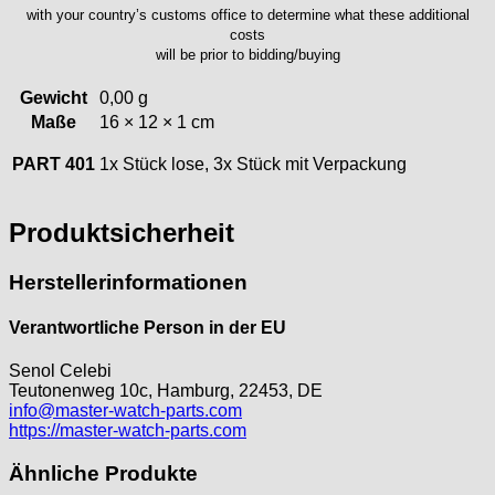
ISA
with your country’s customs office to determine what these additional
Jean Brun
costs
will be prior to bidding/buying
Junghans
Kasper
Gewicht
0,00 g
KF Grana
Maße
16 × 12 × 1 cm
Kaiser
PART 401
1x Stück lose, 3x Stück mit Verpackung
Kienzle
Lanco
Lorsa
Produktsicherheit
MSR
MST Roamer
Herstellerinformationen
ORC
Osco
Verantwortliche Person in der EU
Otero
Senol Celebi
Peseux
Teutonenweg 10c, Hamburg, 22453, DE
PUW
info@master-watch-parts.com
RL „Ronda"
https://master-watch-parts.com
ST "Standard "
Ähnliche Produkte
Tissot