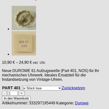
10,90
€
–
24,90
€
inkl. USt.
Neue DUROWE 61 Aufzugswelle (Part 401, NOS) für Ihr
mechanisches Uhrwerk. Ideales Ersatzteil für die
Instandsetzung von Vintage-Uhren.
PART 401
Zurücksetzen
DUROWE
61,
In den Warenkorb
Part
Artikelnummer:
333297195449
Kategorie:
Durowe
401