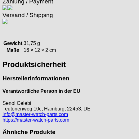
Zahlung / Payment
Jean Brun
Junghans
Versand / Shipping
Kasper
KF Grana
Kaiser
Kienzle
Gewicht
31,75 g
Lanco
Maße
16 × 12 × 2 cm
Lorsa
MSR
Produktsicherheit
MST Roamer
ORC
Herstellerinformationen
Osco
Otero
Verantwortliche Person in der EU
Peseux
Senol Celebi
PUW
Teutonenweg 10c, Hamburg, 22453, DE
RL „Ronda"
info@master-watch-parts.com
https://master-watch-parts.com
ST "Standard "
Tissot
Ähnliche Produkte
Unitas