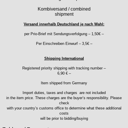
ESA - ETA
Kombiversand / combined
EUW
shipment
F "Felsa"
Versand innerhalb Deutschland je nach Wahl:
Favor
FE "France Ebauches"
per Prio-Brief mit Sendungsverfolgung – 1,50€ –
FEF
Per Einschreiben Einwurf – 3,5€ –
FHF
FB „Förster"
Shipping International
GUB "Glashütter Uhrenbetrieb"
GUBA
Registered priority shipping with tracking number –
6,90 € –
HB "Hermann Becker"
Helvetia
Item shipped from Germany
Heuer
Import duties, taxes and charges are not included
HF Bauer
in the item price. These charges are the buyer’s responsibility. Please
HPP „Henzi & Pfaff"
check
with your country’s customs office to determine what these additional
Index
costs
Intese
will be prior to bidding/buying
ISA