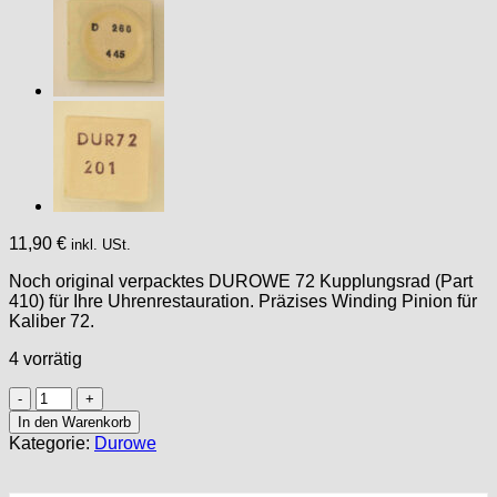
11,90
€
inkl. USt.
Noch original verpacktes DUROWE 72 Kupplungsrad (Part
410) für Ihre Uhrenrestauration. Präzises Winding Pinion für
Kaliber 72.
4 vorrätig
DUROWE
72,
In den Warenkorb
Part
Kategorie:
Durowe
410,
Kupplungsrad,
winding