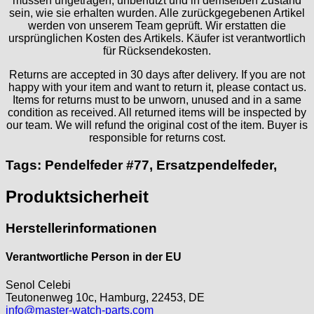
müssen ungetragen, unbenutzt und in demselben Zustand
MST Roamer
sein, wie sie erhalten wurden. Alle zurückgegebenen Artikel
ORC
werden von unserem Team geprüft. Wir erstatten die
ursprünglichen Kosten des Artikels. Käufer ist verantwortlich
Osco
für Rücksendekosten.
Otero
Peseux
Returns are accepted in 30 days after delivery. If you are not
happy with your item and want to return it, please contact us.
PUW
Items for returns must to be unworn, unused and in a same
RL „Ronda"
condition as received. All returned items will be inspected by
ST "Standard "
our team. We will refund the original cost of the item. Buyer is
responsible for returns cost.
Tissot
Unitas
Tags: Pendelfeder #77, Ersatzpendelfeder,
Produktsicherheit
Herstellerinformationen
Verantwortliche Person in der EU
Senol Celebi
Teutonenweg 10c, Hamburg, 22453, DE
info@master-watch-parts.com