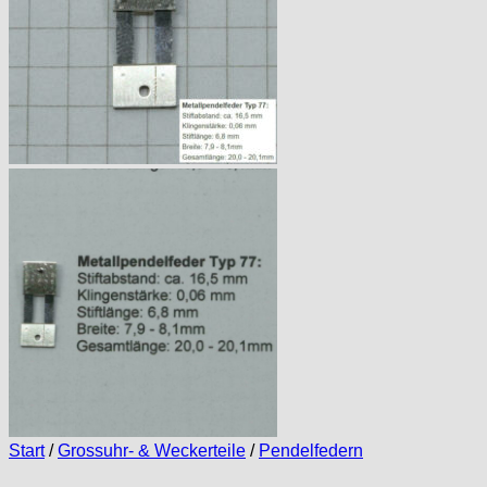
Start
/
Grossuhr- & Weckerteile
/
Pendelfedern