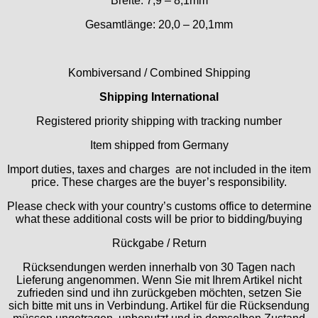
Breite: 7,9 – 8,1mm
GUBA
Gesamtlänge: 20,0 – 20,1mm
HB "Hermann Becker"
Helvetia
Heuer
Kombiversand / Combined Shipping
HF Bauer
Shipping International
HPP „Henzi & Pfaff"
Index
Registered priority shipping with tracking number
Intese
Item shipped from Germany
ISA
Import duties, taxes and charges are not included in the item
Jean Brun
price. These charges are the buyer’s responsibility.
Junghans
Kasper
Please check with your country’s customs office to determine
what these additional costs will be prior to bidding/buying
KF Grana
Kaiser
Rückgabe / Return
Kienzle
Rücksendungen werden innerhalb von 30 Tagen nach
Lanco
Lieferung angenommen. Wenn Sie mit Ihrem Artikel nicht
Lorsa
zufrieden sind und ihn zurückgeben möchten, setzen Sie
sich bitte mit uns in Verbindung. Artikel für die Rücksendung
MSR