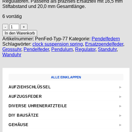
Regulatoren. Passend als präzises Ersatzteil mit 16,5 mm
Stiftabstand und 20,0 mm Gesamtlänge.
6 vorrätig
Pendelfeder
#77
In den Warenkorb
für
Artikelnummer:
PenFed-Typ-77
Kategorie:
Pendelfedern
Standuhr,
Schlagwörter:
clock suspension spring
,
Ersatzpendelfeder
,
Großuhr,
Grossuhr
,
Pendelfeder
,
Pendulum
,
Regulator
,
Standuhr
,
Wanduhr,
Wanduhr
Regulator
Ersatzpendelfeder
Menge
ALLE EINKLAPPEN
AUFZIEHSCHLÜSSEL
▶
Standard
AUFZUGSFEDER
▶
Sternschlüssel
Nach Abmessungen
DIVERSE UHRENERATZTEILE
▶
Taschenuhren
ETA
Aufzugwellen
Wecker
DIY BAUSÄTZE
▶
AS
Aufzugwellenverlängerungen
Kurbel
ETA 2824-2
JUNGHANS
GEHÄUSE
▶
Federstege
Weitere
ETA 2836-2
Weckerfeder
ETA