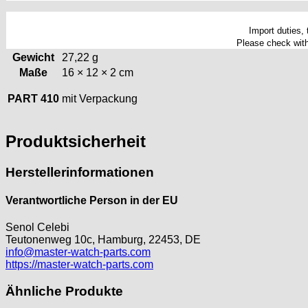
GUBA
Import duties,
HB "Hermann Becker"
Please check with 
Helvetia
Gewicht
27,22 g
Heuer
Maße
16 × 12 × 2 cm
HF Bauer
PART 410
mit Verpackung
HPP „Henzi & Pfaff"
Index
Intese
Produktsicherheit
ISA
Jean Brun
Herstellerinformationen
Junghans
Kasper
Verantwortliche Person in der EU
KF Grana
Senol Celebi
Kaiser
Teutonenweg 10c, Hamburg, 22453, DE
Kienzle
info@master-watch-parts.com
Lanco
https://master-watch-parts.com
Lorsa
Ähnliche Produkte
MSR