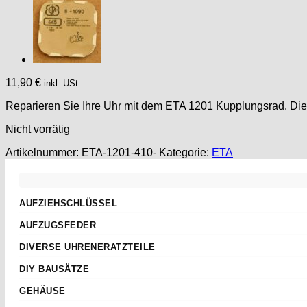
11,90
€
inkl. USt.
Reparieren Sie Ihre Uhr mit dem ETA 1201 Kupplungsrad. Dieses 
Nicht vorrätig
Artikelnummer:
ETA-1201-410-
Kategorie:
ETA
AUFZIEHSCHLÜSSEL
Standard
AUFZUGSFEDER
Sternschlüssel
Nach Abmessungen
DIVERSE UHRENERATZTEILE
Taschenuhren
ETA
Aufzugwellen
Wecker
DIY BAUSÄTZE
AS
Aufzugwellenverlängerungen
Kurbel
ETA 2824-2
JUNGHANS
GEHÄUSE
Federstege
Weitere
ETA 2836-2
Weckerfeder
ETA