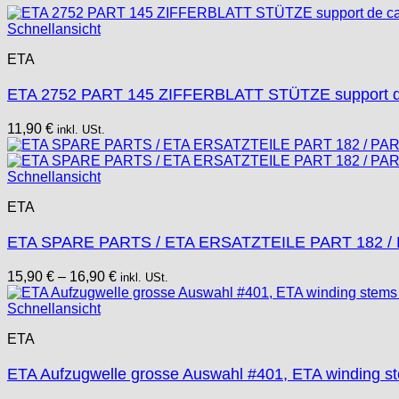
MST Roamer
Schnellansicht
ORC
Osco
ETA
Otero
ETA 2752 PART 145 ZIFFERBLATT STÜTZE support d
Peseux
PUW
11,90
€
inkl. USt.
RL „Ronda"
ST "Standard "
Schnellansicht
Tissot
Unitas
ETA
ETA SPARE PARTS / ETA ERSATZTEILE PART 182 / 
15,90
€
–
16,90
€
inkl. USt.
Schnellansicht
ETA
ETA Aufzugwelle grosse Auswahl #401, ETA winding s