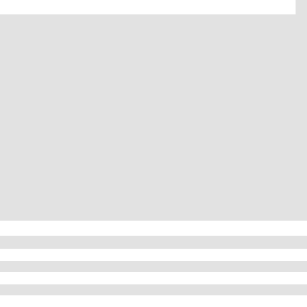
▶
▶
▶