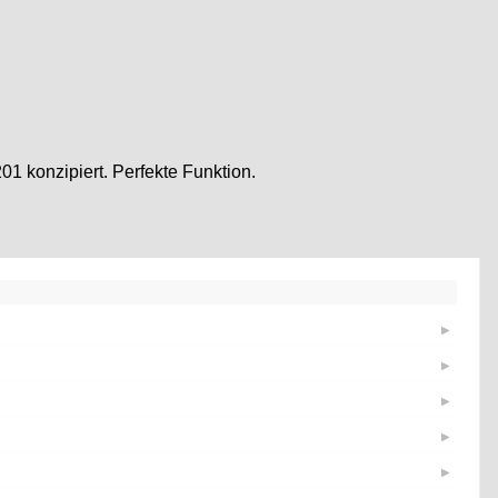
01 konzipiert. Perfekte Funktion.
▶
▶
▶
▶
▶