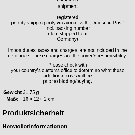
shipment
ESA - ETA
EUW
registered
F "Felsa"
priority shipping only via airmail with „Deutsche Post“
Favor
incl. tracking number
(item shipped from
FE "France Ebauches"
Germany)
FEF
FHF
Import duties, taxes and charges are not included in the
item price. These charges are the buyer’s responsibility.
FB „Förster"
GUB "Glashütter Uhrenbetrieb"
Please check with
your country’s customs office to determine what these
GUBA
additional costs will be
HB "Hermann Becker"
prior to bidding/buying.
Helvetia
Gewicht
31,75 g
Heuer
Maße
16 × 12 × 2 cm
HF Bauer
HPP „Henzi & Pfaff"
Produktsicherheit
Index
Intese
Herstellerinformationen
ISA