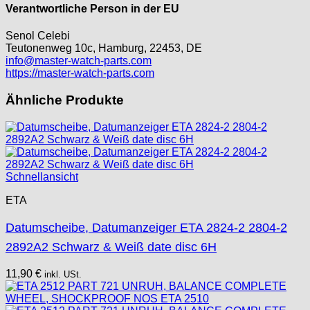
Jean Brun
Verantwortliche Person in der EU
Junghans
Senol Celebi
Kasper
Teutonenweg 10c, Hamburg, 22453, DE
KF Grana
info@master-watch-parts.com
Kaiser
https://master-watch-parts.com
Kienzle
Ähnliche Produkte
Lanco
Lorsa
MSR
MST Roamer
ORC
Schnellansicht
Osco
ETA
Otero
Peseux
Datumscheibe, Datumanzeiger ETA 2824-2 2804-2
PUW
2892A2 Schwarz & Weiß date disc 6H
RL „Ronda"
ST "Standard "
11,90
€
inkl. USt.
Tissot
Unitas