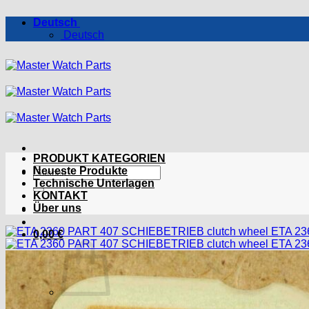
Zum
Deutsch
Inhalt
Deutsch
springen
PRODUKT KATEGORIEN
Suchen
Neueste Produkte
nach:
Technische Unterlagen
KONTAKT
Über uns
0,00
€