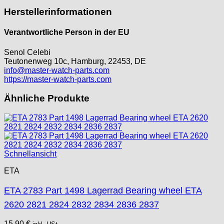
ST "Standard "
Herstellerinformationen
Tissot
Unitas
Verantwortliche Person in der EU
Senol Celebi
Teutonenweg 10c, Hamburg, 22453, DE
info@master-watch-parts.com
https://master-watch-parts.com
Ähnliche Produkte
Schnellansicht
ETA
ETA 2783 Part 1498 Lagerrad Bearing wheel ETA
2620 2821 2824 2832 2834 2836 2837
15,90
€