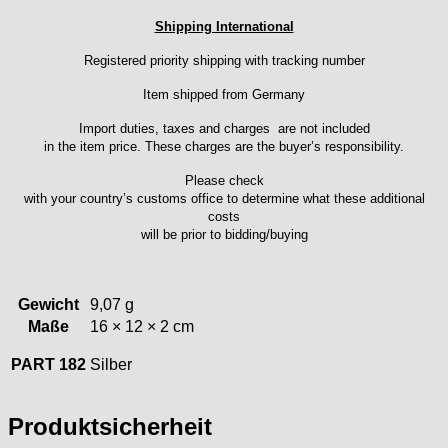
Intese
Shipping International
ISA
Registered priority shipping with tracking number
Jean Brun
Junghans
Item shipped from Germany
Kasper
Import duties, taxes and charges are not included
KF Grana
in the item price. These charges are the buyer’s responsibility.
Kaiser
Please check
Kienzle
with your country’s customs office to determine what these additional
Lanco
costs
will be prior to bidding/buying
Lorsa
MSR
MST Roamer
Gewicht
9,07 g
ORC
Maße
16 × 12 × 2 cm
Osco
Otero
PART 182
Silber
Peseux
PUW
Produktsicherheit
RL „Ronda"