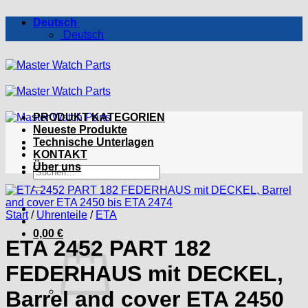
Zum
Deutsch
Inhalt
Deutsch
springen
PRODUKT KATEGORIEN
Neueste Produkte
Technische Unterlagen
KONTAKT
Über uns
Suchen
nach:
Start
/
Uhrenteile
/
ETA
0,00
€
ETA 2452 PART 182
FEDERHAUS mit DECKEL,
Barrel and cover ETA 2450