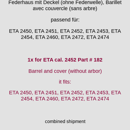
Federhaus mit Deckel (ohne Federwelle), Barillet
EB "Ebauches Bettlach"
avec couvercle (sans arbre)
Ebosa
Emes
passend für:
ESA - ETA
ETA 2450, ETA 2451, ETA 2452, ETA 2453, ETA
EUW
2454, ETA 2460, ETA 2472, ETA 2474
F "Felsa"
Favor
FE "France Ebauches"
1x for ETA cal. 2452 Part # 182
FEF
FHF
Barrel and cover (without arbor)
FB „Förster"
GUB "Glashütter Uhrenbetrieb"
it fits:
GUBA
ETA 2450, ETA 2451, ETA 2452, ETA 2453, ETA
HB "Hermann Becker"
2454, ETA 2460, ETA 2472, ETA 2474
Helvetia
Heuer
HF Bauer
combined shipment
HPP „Henzi & Pfaff"
Index