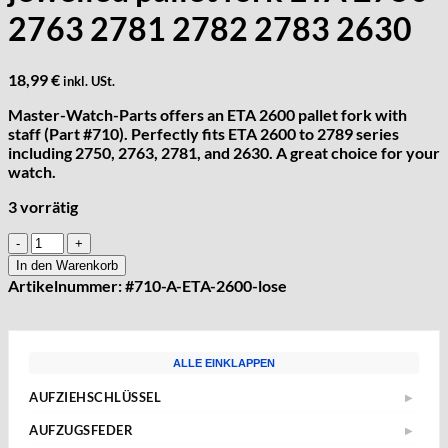
2763 2781 2782 2783 2630
18,99
€
inkl. USt.
Master-Watch-Parts offers an ETA 2600 pallet fork with
staff (Part #710). Perfectly fits ETA 2600 to 2789 series
including 2750, 2763, 2781, and 2630. A great choice for your
watch.
3 vorrätig
ETA
2600
In den Warenkorb
-
Artikelnummer:
#710-A-ETA-2600-lose
2789
PART
710
jewelled
ALLE EINKLAPPEN
pallet
fork
AUFZIEHSCHLÜSSEL
▶
ETA
Standard
2750
AUFZUGSFEDER
▶
Sternschlüssel