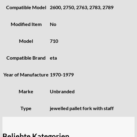
KF Grana
Compatible Model
2600, 2750, 2763, 2783, 2789
Kaiser
Kienzle
Modified Item
No
Lanco
Lorsa
Model
710
MSR
MST Roamer
Compatible Brand
eta
ORC
Osco
Year of Manufacture
1970-1979
Otero
Peseux
PUW
Marke
Unbranded
RL „Ronda"
ST "Standard "
Type
jewelled pallet fork with staff
Tissot
Unitas
Beliebte Kategorien