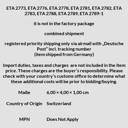
Favor
ETA 2773, ETA 2776, ETA 2778, ETA 2781, ETA 2782, ETA
FE "France Ebauches"
2783, ETA 2788, ETA 2789, ETA 2789-1
FEF
it is not in the factory package
FHF
FB „Förster"
combined shipment
GUB "Glashütter Uhrenbetrieb"
registered priority shipping only via airmail with „Deutsche
GUBA
Post“ incl. tracking number
(item shipped from Germany)
HB "Hermann Becker"
Helvetia
Import duties, taxes and charges are not included in the item
Heuer
price. These charges are the buyer’s responsibility. Please
check with your country’s customs office to determine what
HF Bauer
these additional costs will be prior to bidding/buying.
HPP „Henzi & Pfaff"
Index
Maße
6,00 × 4,00 × 1,00 cm
Intese
Country of Origin
Switzerland
ISA
Jean Brun
MPN
Does Not Apply
Junghans
Kasper