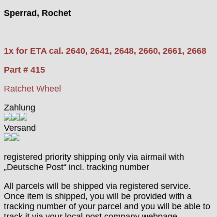
Kasper
Sperrad, Rochet
KF Grana
Kaiser
Kienzle
1x for ETA cal. 2640, 2641, 2648, 2660, 2661, 2668
Lanco
Lorsa
Part # 415
MSR
MST Roamer
Ratchet Wheel
ORC
Zahlung
Osco
Otero
Versand
Peseux
PUW
RL „Ronda"
registered priority shipping only via airmail with
„Deutsche Post“ incl. tracking number
ST "Standard "
Tissot
All parcels will be shipped via registered service.
Unitas
Once item is shipped, you will be provided with a
tracking number of your parcel and you will be able to
track it via your local post company webpage.