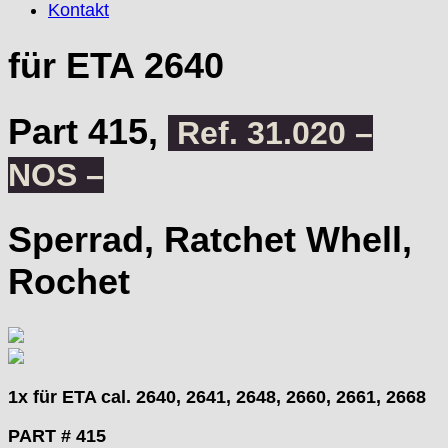
EUW
Kontakt
F "Felsa"
Favor
für ETA 2640
FE "France Ebauches"
FEF
Part 415,
FHF
Ref. 31.020 –
FB „Förster"
NOS –
GUB "Glashütter Uhrenbetrieb"
GUBA
HB "Hermann Becker"
Sperrad, Ratchet Whell,
Helvetia
Heuer
Rochet
HF Bauer
HPP „Henzi & Pfaff"
Index
Intese
ISA
1x für ETA cal. 2640, 2641, 2648, 2660, 2661, 2668
Jean Brun
Junghans
PART # 415