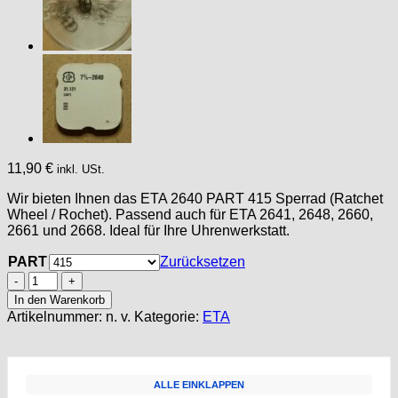
11,90
€
inkl. USt.
Wir bieten Ihnen das ETA 2640 PART 415 Sperrad (Ratchet
Wheel / Rochet). Passend auch für ETA 2641, 2648, 2660,
2661 und 2668. Ideal für Ihre Uhrenwerkstatt.
PART
Zurücksetzen
ETA
2640,
In den Warenkorb
Part
Artikelnummer:
n. v.
Kategorie:
ETA
415
Sperrad,
Ratchet
Whell,
ALLE EINKLAPPEN
Rochet