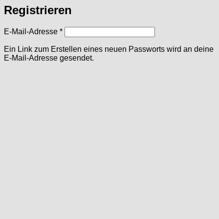
Registrieren
Erforderlich
E-Mail-Adresse
*
Ein Link zum Erstellen eines neuen Passworts wird an deine
E-Mail-Adresse gesendet.
Ich habe die
Datenschutzerklärung
zu Kenntnis
Erforderlich
genommen.
*
Registrieren
WordPress Cookie Hinweis von Real Cookie Banner
Deutsch
Zum Ändern Ihrer Datenschutzeinstellung, z.B. Erteilung oder Widerruf
Einstellungen
von Einwilligungen, klicken Sie hier:
Datenschutz
Impressum
|
Datenschutzerklärung