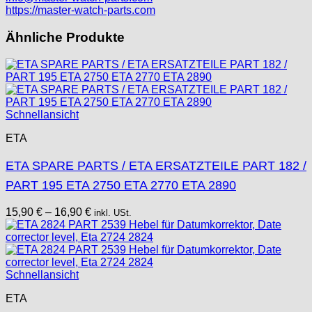
Tissot
https://master-watch-parts.com
Unitas
Ähnliche Produkte
Schnellansicht
ETA
ETA SPARE PARTS / ETA ERSATZTEILE PART 182 /
PART 195 ETA 2750 ETA 2770 ETA 2890
15,90
€
–
16,90
€
inkl. USt.
Schnellansicht
ETA