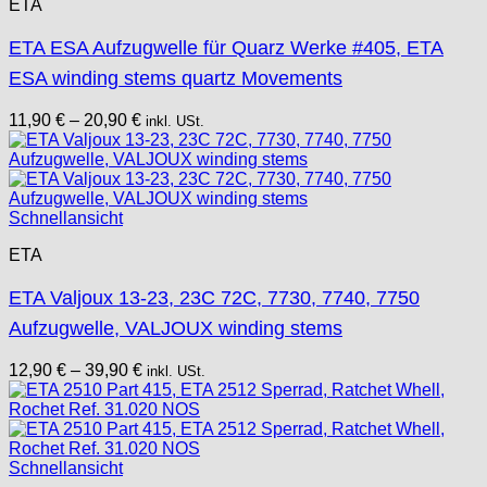
ETA
ETA ESA Aufzugwelle für Quarz Werke #405, ETA
ESA winding stems quartz Movements
11,90
€
–
20,90
€
inkl. USt.
Schnellansicht
ETA
ETA Valjoux 13-23, 23C 72C, 7730, 7740, 7750
Aufzugwelle, VALJOUX winding stems
12,90
€
–
39,90
€
inkl. USt.
Schnellansicht