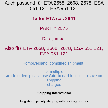
Auch passend für ETA 2658, 2668, 2678, ESA
Ebosa
551.121, ESA 951.121
Emes
ESA - ETA
1x for ETA cal. 2641
EUW
F "Felsa"
PART # 2576
Favor
FE "France Ebauches"
Date jumper
FEF
Also fits ETA 2658, 2668, 2678, ESA 551.121,
FHF
ESA 951.121
FB „Förster"
GUB "Glashütter Uhrenbetrieb"
Kombiversand (combined shipment )
GUBA
for multiple
HB "Hermann Becker"
article orders please use
Add to cart
function to save on
Helvetia
shipping
Heuer
charges
HF Bauer
Shipping International
HPP „Henzi & Pfaff"
Index
Registered priority shipping with tracking number
Intese