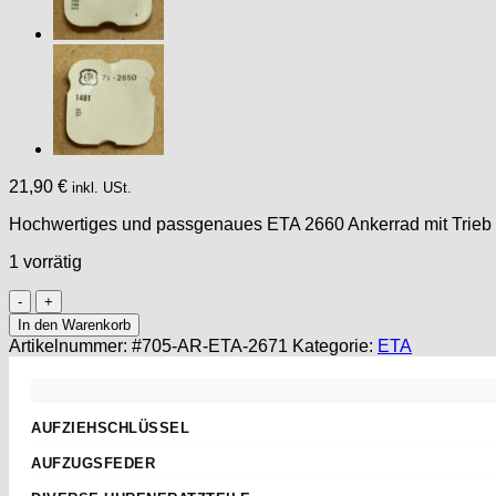
21,90
€
inkl. USt.
Hochwertiges und passgenaues ETA 2660 Ankerrad mit Trieb (P
1 vorrätig
ETA
2671
In den Warenkorb
PART
Artikelnummer:
#705-AR-ETA-2671
Kategorie:
ETA
705,
Ankerrad,
Escape
Wheel,
AUFZIEHSCHLÜSSEL
rou
Standard
d'ancre
AUFZUGSFEDER
ETA
Sternschlüssel
Nach Abmessungen