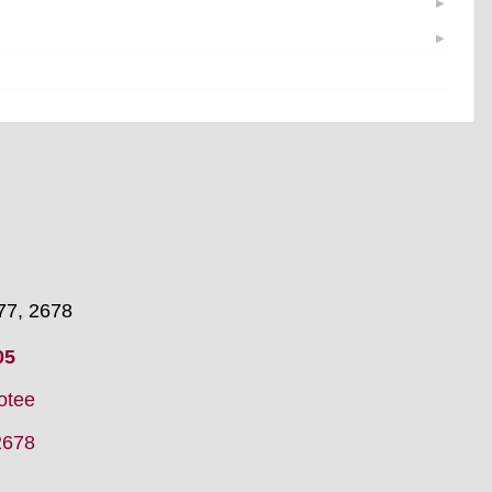
▶
▶
▶
▶
▶
▶
▶
▶
▶
▶
77, 2678
05
otee
2678