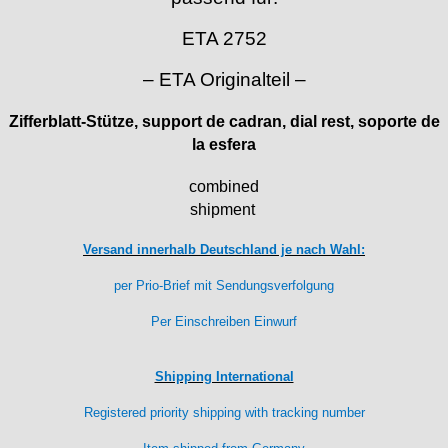
Durowe
ETA 2752
EB "Ebauches Bettlach"
Ebosa
– ETA Originalteil –
Emes
ESA - ETA
Zifferblatt-Stütze, support de cadran, dial rest, soporte de
EUW
la esfera
F "Felsa"
combined
Favor
shipment
FE "France Ebauches"
FEF
Versand innerhalb Deutschland je nach Wahl:
FHF
per Prio-Brief mit Sendungsverfolgung
FB „Förster"
GUB "Glashütter Uhrenbetrieb"
Per Einschreiben Einwurf
GUBA
HB "Hermann Becker"
Shipping International
Helvetia
Registered priority shipping with tracking number
Heuer
HF Bauer