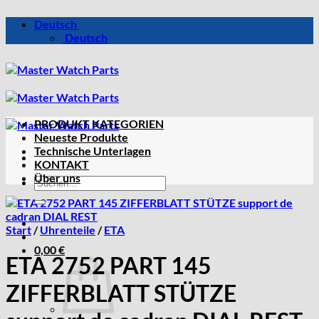
Zum
Deutsch
Inhalt
Deutsch
springen
PRODUKT KATEGORIEN
Neueste Produkte
Technische Unterlagen
KONTAKT
Über uns
Suchen
nach:
Start
/
Uhrenteile
/
ETA
0,00
€
ETA 2752 PART 145
ZIFFERBLATT STÜTZE