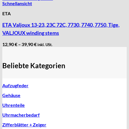
Schnellansicht
ETA
ETA Valjoux 13-23, 23C 72C, 7730, 7740, 7750, Tige,
VALJOUX winding stems
12,90
€
–
39,90
€
inkl. USt.
Beliebte Kategorien
Aufzugfeder
Gehäuse
Uhrenteile
Uhrmacherbedarf
Zifferblätter + Zeiger