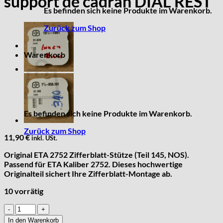
support de cadran DIAL REST
Es befinden sich keine Produkte im Warenkorb.
Zurück zum Shop
Warenkorb
Es befinden sich keine Produkte im Warenkorb.
Zurück zum Shop
11,90
€
inkl. USt.
Original ETA 2752 Zifferblatt-Stütze (Teil 145, NOS).
Passend für ETA Kaliber 2752. Dieses hochwertige
Originalteil sichert Ihre Zifferblatt-Montage ab.
10 vorrätig
ETA
2752
In den Warenkorb