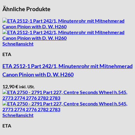
PUW
Ähnliche Produkte
RL „Ronda"
ST "Standard "
Tissot
Unitas
Schnellansicht
ETA
ETA 2512-1 Part 242/1, Minutenrohr mit Mitnehmerad
Canon Pinion with D. W. H260
12,90
€
inkl. USt.
Schnellansicht
ETA