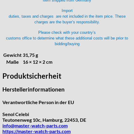
Item shipped from Germany
HPP „Henzi & Pfaff"
Import
Index
duties, taxes and charges are not included in the item price. These
Intese
charges are the buyer’s responsibility.
ISA
Please check with your country’s
Jean Brun
customs office to determine what these additional costs will be prior to
Junghans
bidding/buying
Kasper
Gewicht
31,75 g
KF Grana
Maße
16 × 12 × 2 cm
Kaiser
Kienzle
Produktsicherheit
Lanco
Lorsa
Herstellerinformationen
MSR
Verantwortliche Person in der EU
MST Roamer
ORC
Senol Celebi
Osco
Teutonenweg 10c, Hamburg, 22453, DE
info@master-watch-parts.com
Otero
https://master-watch-parts.com
Peseux