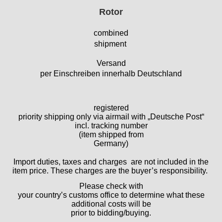
EB "Ebauches Bettlach"
Rotor
Ebosa
Emes
combined
ESA - ETA
shipment
EUW
Versand
F "Felsa"
per Einschreiben innerhalb Deutschland
Favor
FE "France Ebauches"
FEF
registered
FHF
priority shipping only via airmail with „Deutsche Post“
FB „Förster"
incl. tracking number
(item shipped from
GUB "Glashütter Uhrenbetrieb"
Germany)
GUBA
HB "Hermann Becker"
Import duties, taxes and charges are not included in the
item price. These charges are the buyer’s responsibility.
Helvetia
Heuer
Please check with
HF Bauer
your country’s customs office to determine what these
additional costs will be
HPP „Henzi & Pfaff"
prior to bidding/buying.
Index