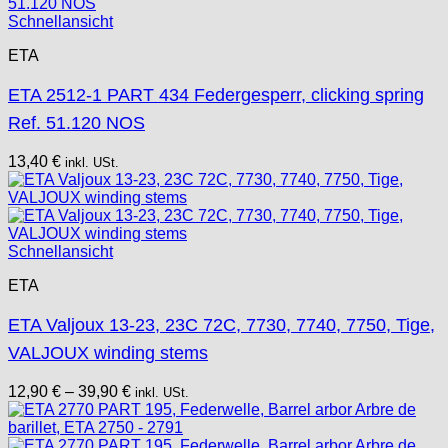
Schnellansicht
Tissot
Unitas
ETA
ETA 2512-1 PART 434 Federgesperr, clicking spring
Ref. 51.120 NOS
13,40
€
inkl. USt.
Schnellansicht
ETA
ETA Valjoux 13-23, 23C 72C, 7730, 7740, 7750, Tige,
VALJOUX winding stems
12,90
€
–
39,90
€
inkl. USt.