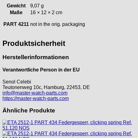
Intese
Gewicht
9,07 g
Maße
16 × 12 × 2 cm
ISA
Jean Brun
PART 4211
not in the orig. packaging
Junghans
Kasper
Produktsicherheit
KF Grana
Kaiser
Herstellerinformationen
Kienzle
Lanco
Verantwortliche Person in der EU
Lorsa
MSR
Senol Celebi
MST Roamer
Teutonenweg 10c, Hamburg, 22453, DE
info@master-watch-parts.com
ORC
https://master-watch-parts.com
Osco
Otero
Ähnliche Produkte
Peseux
PUW
RL „Ronda"
ST "Standard "