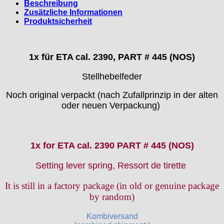
› 100/50
SEKUNDENZEIGER
› ETA 6498 ZB
Beschreibung
▶
Seiko
▶
› 150 90
Casio
› ETA 6498 ZB+Z
› Miyota 6M85 & 6M95
› 100/55
› ETA 7750 ZB
Zusätzliche Informationen
› Ø 19
› Seiko VD53B & VD53C
Weitere ZB
› ETA 7750 ZB+Z
› Miyota OS 10
Cattin
› 120/60
› ETA 902.005 ZB
Produktsicherheit
› Ø 20
› Seiko VD54C
› Miyota OS 20 & OS25
› 120/70
› ETA 955.414 ZB
CRC
› Ø 21
› 150 90
› Ø 25
Certina
Cupillard
1x für ETA cal. 2390, PART # 445 (NOS)
Durowe
Stellhebelfeder
EB "Ebauches Bettlach"
Ebosa
Noch original verpackt (nach Zufallprinzip in der alten
Emes
oder neuen Verpackung)
ESA - ETA
EUW
F "Felsa"
1x for ETA cal. 2390 PART # 445 (NOS)
Favor
FE "France Ebauches"
Setting lever spring, Ressort de tirette
FEF
It is still in a factory package (
in old or genuine package
FHF
by random)
FB „Förster"
GUB "Glashütter Uhrenbetrieb"
Kombiversand
GUBA