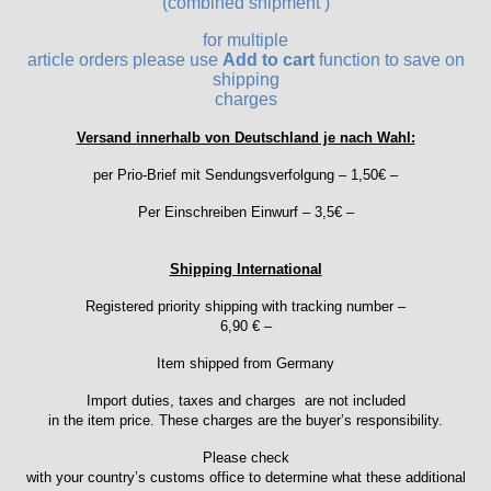
(combined shipment )
HB "Hermann Becker"
for multiple
Helvetia
article orders please use
Add to cart
function to save on
Heuer
shipping
charges
HF Bauer
HPP „Henzi & Pfaff"
Versand innerhalb von Deutschland je nach Wahl:
Index
per Prio-Brief mit Sendungsverfolgung – 1,50€ –
Intese
ISA
Per Einschreiben Einwurf – 3,5€ –
Jean Brun
Junghans
Shipping International
Kasper
Registered priority shipping with tracking number –
KF Grana
6,90 € –
Kaiser
Item shipped from Germany
Kienzle
Lanco
Import duties, taxes and charges are not included
Lorsa
in the item price. These charges are the buyer’s responsibility.
MSR
Please check
MST Roamer
with your country’s customs office to determine what these additional