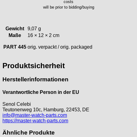
costs
ORC
will be prior to bidding/buying
Osco
Otero
Peseux
Gewicht
9,07 g
PUW
Maße
16 × 12 × 2 cm
RL „Ronda"
ST "Standard "
PART 445
orig. verpackt / orig. packaged
Tissot
Unitas
Produktsicherheit
Herstellerinformationen
Verantwortliche Person in der EU
Senol Celebi
Teutonenweg 10c, Hamburg, 22453, DE
info@master-watch-parts.com
https://master-watch-parts.com
Ähnliche Produkte