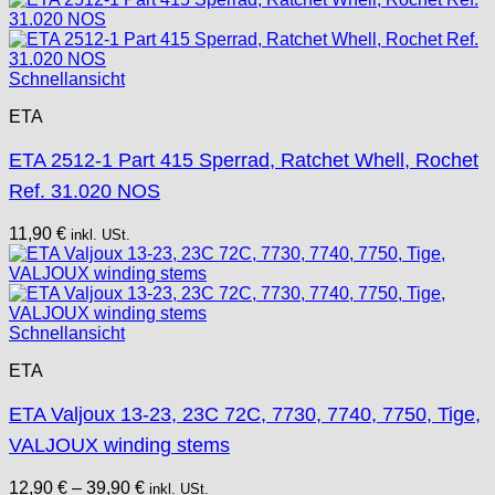
Schnellansicht
ETA
ETA 2512-1 Part 415 Sperrad, Ratchet Whell, Rochet
Ref. 31.020 NOS
11,90
€
inkl. USt.
Schnellansicht
ETA
ETA Valjoux 13-23, 23C 72C, 7730, 7740, 7750, Tige,
VALJOUX winding stems
12,90
€
–
39,90
€
inkl. USt.