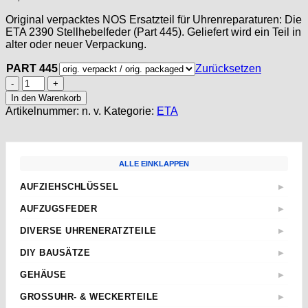
Original verpacktes NOS Ersatzteil für Uhrenreparaturen: Die
ETA 2390 Stellhebelfeder (Part 445). Geliefert wird ein Teil in
alter oder neuer Verpackung.
PART 445
Zurücksetzen
ETA
980
In den Warenkorb
Part
Artikelnummer:
n. v.
Kategorie:
ETA
445
STELLHEBELFEDER,
Setting
lever
ALLE EINKLAPPEN
spring,
Ressort
AUFZIEHSCHLÜSSEL
▶
de
Standard
tirette
AUFZUGSFEDER
▶
NOS
Sternschlüssel
Nach Abmessungen
Menge
DIVERSE UHRENERATZTEILE
▶
Taschenuhren
ETA
Aufzugwellen
Wecker
DIY BAUSÄTZE
▶
AS
Aufzugwellenverlängerungen
Kurbel
ETA 2824-2
JUNGHANS
GEHÄUSE
▶
Federstege
Weitere
ETA 2836-2
Weckerfeder
ETA
Kronen & Dichtungen
GROSSUHR- & WECKERTEILE
▶
ETA 7750
Automatik Uhrwerke
SEIKO