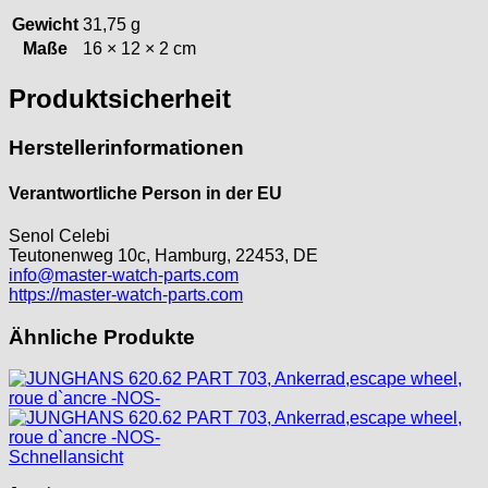
ISA
Gewicht
31,75 g
Jean Brun
Maße
16 × 12 × 2 cm
Junghans
Produktsicherheit
Kasper
KF Grana
Herstellerinformationen
Kaiser
Kienzle
Verantwortliche Person in der EU
Lanco
Lorsa
Senol Celebi
Teutonenweg 10c, Hamburg, 22453, DE
MSR
info@master-watch-parts.com
MST Roamer
https://master-watch-parts.com
ORC
Osco
Ähnliche Produkte
Otero
Peseux
PUW
RL „Ronda"
Schnellansicht
ST "Standard "