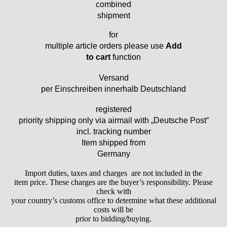
combined
Ebosa
shipment
Emes
ESA - ETA
for
EUW
multiple article orders please use
Add
F "Felsa"
to cart
function
Favor
Versand
FE "France Ebauches"
per Einschreiben innerhalb Deutschland
FEF
FHF
registered
FB „Förster"
priority shipping only via airmail with „Deutsche Post“
GUB "Glashütter Uhrenbetrieb"
incl. tracking number
GUBA
Item shipped from
HB "Hermann Becker"
Germany
Helvetia
Import duties, taxes and charges are not included in the
Heuer
item price. These charges are the buyer’s responsibility. Please
HF Bauer
check with
HPP „Henzi & Pfaff"
your country’s customs office to determine what these additional
costs will be
Index
prior to bidding/buying.
Intese