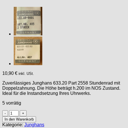
10,90
€
inkl. USt.
Zuverlässiges Junghans 633.20 Part 2558 Stundenrad mit
Doppelzahnung. Die Höhe beträgt h.200 im NOS Zustand.
Ideal für die Instandsetzung Ihres Uhrwerks.
5 vorrätig
JUNGHANS
633.20
In den Warenkorb
PART
Kategorie:
Junghans
2558,