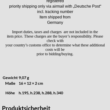
registered
Heuer
priority shipping only via airmail with „Deutsche Post“
HF Bauer
incl. tracking number
HPP „Henzi & Pfaff"
Item shipped from
Index
Germany
Intese
Import duties, taxes and charges are not included in the
ISA
item price. These charges are the buyer’s responsibility. Please
Jean Brun
check with
your country’s customs office to determine what these additional
Junghans
costs will be
Kasper
prior to bidding/buying.
KF Grana
Kaiser
Kienzle
Gewicht
9,07 g
Lanco
Maße
16 × 12 × 2 cm
Lorsa
MSR
Höhe
h.195, h.238, h.288, h.340
MST Roamer
ORC
Produktsicherheit
Osco