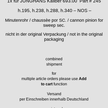
1x für JUNGHANS Kaliber 693.00 Part # 245
› Ø 25
Certina
Cupillard
h.195, h.238, h.288, h.340 – NOS –
Durowe
Minutenrohr / chaussèe por SC. / cannon pinion for
EB "Ebauches Bettlach"
sweep sec.
Ebosa
Emes
nicht in der original Verpackung / not in the original
packaging
ESA - ETA
EUW
F "Felsa"
Favor
combined
FE "France Ebauches"
shipment
FEF
for
FHF
multiple article orders please use
Add
FB „Förster"
to cart
function
GUB "Glashütter Uhrenbetrieb"
GUBA
Versand
per Einschreiben innerhalb Deutschland
HB "Hermann Becker"
Helvetia