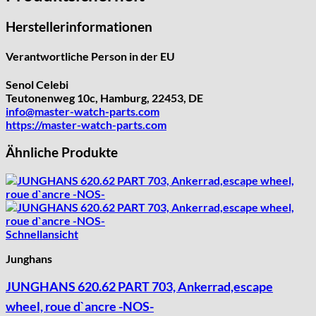
Otero
Herstellerinformationen
Peseux
PUW
Verantwortliche Person in der EU
RL „Ronda"
ST "Standard "
Senol Celebi
Teutonenweg 10c, Hamburg, 22453, DE
Tissot
info@master-watch-parts.com
Unitas
https://master-watch-parts.com
Ähnliche Produkte
Schnellansicht
Junghans
JUNGHANS 620.62 PART 703, Ankerrad,escape
wheel, roue d`ancre -NOS-