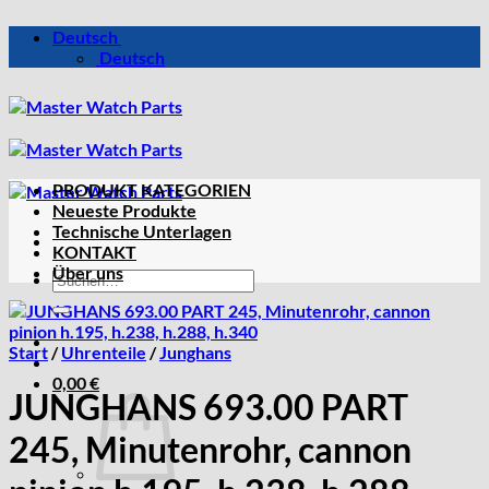
Zum
Deutsch
Inhalt
Deutsch
springen
PRODUKT KATEGORIEN
Neueste Produkte
Technische Unterlagen
KONTAKT
Über uns
Suchen
nach:
Start
/
Uhrenteile
/
Junghans
0,00
€
JUNGHANS 693.00 PART
245, Minutenrohr, cannon