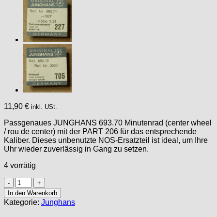
11,90
€
inkl. USt.
Passgenaues JUNGHANS 693.70 Minutenrad (center wheel
/ rou de center) mit der PART 206 für das entsprechende
Kaliber. Dieses unbenutzte NOS-Ersatzteil ist ideal, um Ihre
Uhr wieder zuverlässig in Gang zu setzen.
4 vorrätig
JUNGHANS
693.70
In den Warenkorb
PART
Kategorie:
Junghans
206,
Minutenrad,