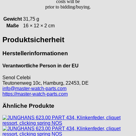
costs will be
prior to bidding/buying.
Jean Brun
Junghans
Gewicht
31,75 g
Kasper
Maße
16 × 12 × 2 cm
KF Grana
Kaiser
Produktsicherheit
Kienzle
Lanco
Herstellerinformationen
Lorsa
MSR
Verantwortliche Person in der EU
MST Roamer
Senol Celebi
ORC
Teutonenweg 10c, Hamburg, 22453, DE
Osco
info@master-watch-parts.com
https://master-watch-parts.com
Otero
Peseux
Ähnliche Produkte
PUW
RL „Ronda"
ST "Standard "
Tissot