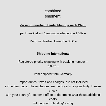
Intese
combined
ISA
shipment
Jean Brun
Junghans
Versand innerhalb Deutschland je nach Wahl:
Kasper
per Prio-Brief mit Sendungsverfolgung – 1,50€ –
KF Grana
Kaiser
Per Einschreiben Einwurf – 3,5€ –
Kienzle
Lanco
Shipping International
Lorsa
Registered priority shipping with tracking number –
MSR
6,90 € –
MST Roamer
ORC
Item shipped from Germany
Osco
Import duties, taxes and charges are not included
Otero
in the item price. These charges are the buyer’s responsibility. Please
Peseux
check
with your country’s customs office to determine what these additional
PUW
costs
RL „Ronda"
will be prior to bidding/buying