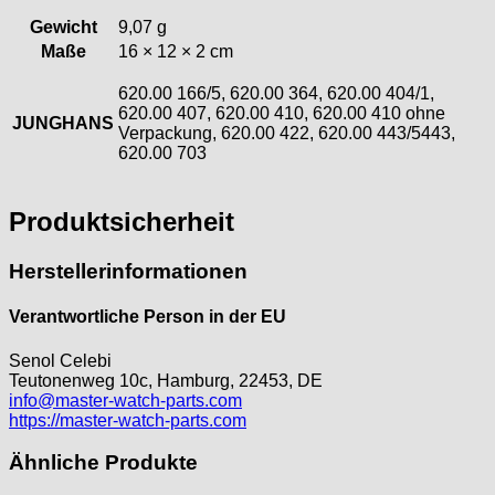
ST "Standard "
Gewicht
9,07 g
Tissot
Maße
16 × 12 × 2 cm
Unitas
620.00 166/5, 620.00 364, 620.00 404/1,
620.00 407, 620.00 410, 620.00 410 ohne
JUNGHANS
Verpackung, 620.00 422, 620.00 443/5443,
620.00 703
Produktsicherheit
Herstellerinformationen
Verantwortliche Person in der EU
Senol Celebi
Teutonenweg 10c, Hamburg, 22453, DE
info@master-watch-parts.com
https://master-watch-parts.com
Ähnliche Produkte