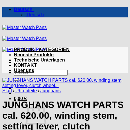
Zum
Deutsch
Inhalt
Deutsch
springen
PRODUKT KATEGORIEN
Neueste Produkte
Technische Unterlagen
KONTAKT
Über uns
Suchen
nach:
Start
/
Uhrenteile
/
Junghans
0,00
€
JUNGHANS WATCH PARTS
cal. 620.00, winding stem,
setting lever, clutch