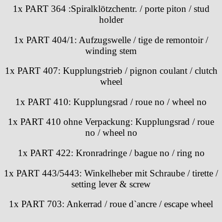
EB "Ebauches Bettlach"
1x PART 364 :Spiralklötzchentr. / porte piton / stud
holder
Ebosa
Emes
1x PART 404/1: Aufzugswelle / tige de remontoir /
ESA - ETA
winding stem
EUW
F "Felsa"
1x PART 407: Kupplungstrieb / pignon coulant / clutch
Favor
wheel
FE "France Ebauches"
1x PART 410: Kupplungsrad / roue no / wheel no
FEF
FHF
1x PART 410 ohne Verpackung:
Kupplungsrad / roue
FB „Förster"
no / wheel no
GUB "Glashütter Uhrenbetrieb"
GUBA
1x PART 422: Kronradringe / bague no / ring no
HB "Hermann Becker"
1x PART 443/5443: Winkelheber mit Schraube / tirette /
Helvetia
setting lever & screw
Heuer
HF Bauer
1x PART 703: Ankerrad / roue d`ancre / escape wheel
HPP „Henzi & Pfaff"
Index