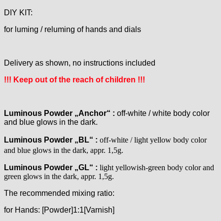
Favor
DIY KIT:
FE "France Ebauches"
for luming / reluming of hands and dials
FEF
FHF
FB „Förster"
Delivery as shown, no instructions included
GUB "Glashütter Uhrenbetrieb"
GUBA
!!! K
eep
out
of
the
re
a
ch
of children !!!
HB "Hermann Becker"
Helvetia
Heuer
Luminous Powder „Anchor“ :
off-white / white body color
and blue glows in the dark.
HF Bauer
HPP „Henzi & Pfaff"
Luminous Powder „BL“ :
off-white / light yellow body color
Index
and blue glows in the dark, appr. 1,5g.
Intese
Luminous Powder „GL“ :
light yellowish-green body color and
ISA
green glows in the dark, appr. 1,5g.
Jean Brun
The recommended mixing ratio:
Junghans
Kasper
for Hands: [Powder]1:1[Varnish]
KF Grana