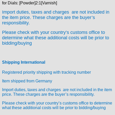
for Dials: [Powder]2:1[Varnish]
Kaiser
Kienzle
Import duties, taxes and charges are not included in
the item price. These charges are the buyer’s
Lanco
responsibility.
Lorsa
MSR
Please check with your country’s customs office to
MST Roamer
determine what these additional costs will be prior to
ORC
bidding/buying
Osco
Otero
Peseux
Shipping International
PUW
Registered priority shipping with tracking number
RL „Ronda"
ST "Standard "
Item shipped from Germany
Tissot
Import duties, taxes and charges are not included in the item
Unitas
price. These charges are the buyer’s responsibility.
Please check with your country’s customs office to determine
what these additional costs will be prior to bidding/buying