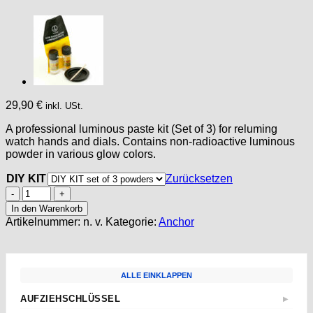
29,90
€
inkl. USt.
A professional luminous paste kit (Set of 3) for reluming
watch hands and dials. Contains non-radioactive luminous
powder in various glow colors.
DIY KIT
Zurücksetzen
Luminous
Paste
In den Warenkorb
Kit
Artikelnummer:
n. v.
Kategorie:
Anchor
Watch
Hands
Powder
Watchmakers
ALLE EINKLAPPEN
Lume
Glow
AUFZIEHSCHLÜSSEL
▶
Hand
Standard