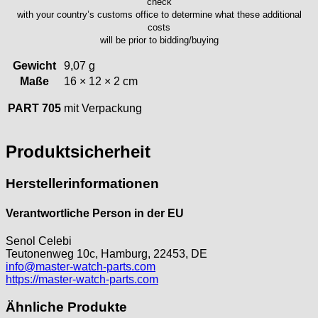
check
ISA
with your country’s customs office to determine what these additional
Jean Brun
costs
Junghans
will be prior to bidding/buying
Kasper
Gewicht
9,07 g
KF Grana
Maße
16 × 12 × 2 cm
Kaiser
Kienzle
PART 705
mit Verpackung
Lanco
Lorsa
Produktsicherheit
MSR
MST Roamer
Herstellerinformationen
ORC
Osco
Verantwortliche Person in der EU
Otero
Senol Celebi
Peseux
Teutonenweg 10c, Hamburg, 22453, DE
PUW
info@master-watch-parts.com
RL „Ronda"
https://master-watch-parts.com
ST "Standard "
Ähnliche Produkte
Tissot