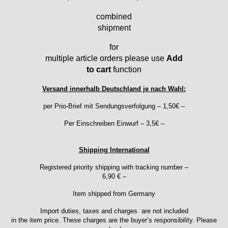
Emes
combined
ESA - ETA
shipment
EUW
for
F "Felsa"
multiple article orders please use
Add
Favor
to cart
function
FE "France Ebauches"
FEF
Versand innerhalb Deutschland je nach Wahl:
FHF
per Prio-Brief mit Sendungsverfolgung – 1,50€ –
FB „Förster"
GUB "Glashütter Uhrenbetrieb"
Per Einschreiben Einwurf – 3,5€ –
GUBA
HB "Hermann Becker"
Shipping International
Helvetia
Registered priority shipping with tracking number –
Heuer
6,90 € –
HF Bauer
Item shipped from Germany
HPP „Henzi & Pfaff"
Index
Import duties, taxes and charges are not included
Intese
in the item price. These charges are the buyer’s responsibility. Please