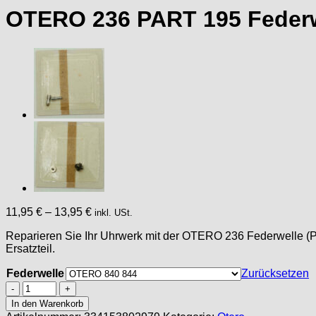
OTERO 236 PART 195 Federwe
11,95
€
–
13,95
€
inkl. USt.
Reparieren Sie Ihr Uhrwerk mit der OTERO 236 Federwelle (Par
Ersatzteil.
Federwelle
Zurücksetzen
OTERO
236
In den Warenkorb
PART